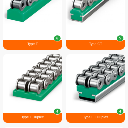
6
5
Type T
Type CT
4
4
Type T Duplex
Type CT Duplex