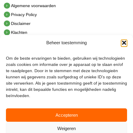
Algemene voorwaarden
Privacy Policy
Disclaimer
Klachten
Beheer toestemming
Contact
hetindustriehuis B.V.
Om de beste ervaringen te bieden, gebruiken wij technologieën
De Hoek 1 1601 MR Enkhuizen
zoals cookies om informatie over je apparaat op te slaan en/of
t.
0228 53 00 40
te raadplegen. Door in te stemmen met deze technologieën
e.
info@hetindustriehuis.com
kunnen wij gegevens zoals surfgedrag of unieke ID’s op deze
KVK 51483904
site verwerken. Als je geen toestemming geeft of je toestemming
BTW NL850044522B01
intrekt, kan dit bepaalde functies en mogelijkheden nadelig
beïnvloeden.
Accepteren
Weigeren