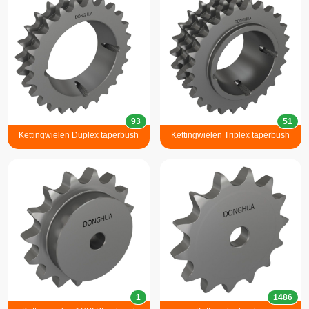
93
51
Kettingwielen Duplex taperbush
Kettingwielen Triplex taperbush
1
1486