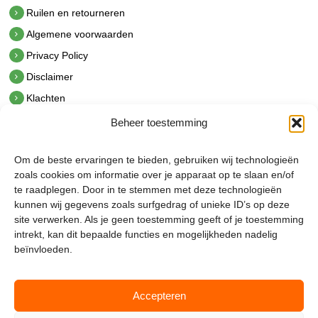
Ruilen en retourneren
Algemene voorwaarden
Privacy Policy
Disclaimer
Klachten
Beheer toestemming
Contact
hetindustriehuis B.V.
Om de beste ervaringen te bieden, gebruiken wij technologieën
De Hoek 1 1601 MR Enkhuizen
zoals cookies om informatie over je apparaat op te slaan en/of
t.
0228 53 00 40
te raadplegen. Door in te stemmen met deze technologieën
e.
info@hetindustriehuis.com
kunnen wij gegevens zoals surfgedrag of unieke ID’s op deze
KVK 51483904
site verwerken. Als je geen toestemming geeft of je toestemming
BTW NL850044522B01
intrekt, kan dit bepaalde functies en mogelijkheden nadelig
beïnvloeden.
Accepteren