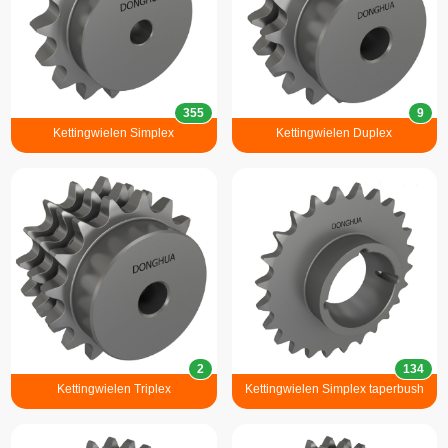
355
9
Kettingwielen Simplex
Kettingwielen Duplex
2
134
Kettingwielen Triplex
Kettingwielen Simplex taperbush