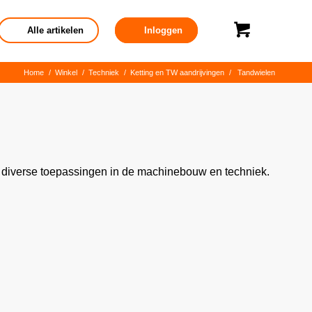
Alle artikelen
Inloggen
Home
/
Winkel
/
Techniek
/
Ketting en TW aandrijvingen
/
Tandwielen
r diverse toepassingen in de machinebouw en techniek.