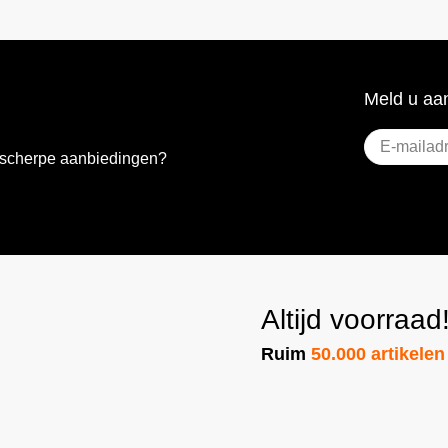
Meld u aan
E-
e scherpe aanbiedingen?
mailadres
(Vere
Altijd voorraad
Ruim
50.000 artikelen