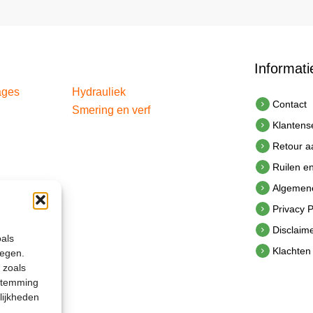
Informati
ages
Hydrauliek
Contact
Smering en verf
Klantens
Retour 
Ruilen e
Algemen
Privacy P
Disclaim
oals
Klachten
legen.
 zoals
estemming
lijkheden