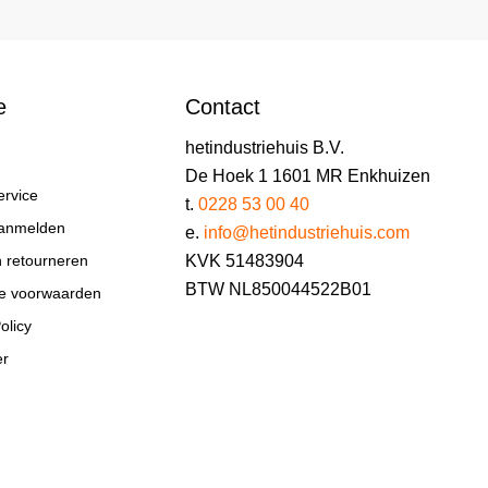
e
Contact
hetindustriehuis B.V.
De Hoek 1 1601 MR Enkhuizen
ervice
t.
0228 53 00 40
aanmelden
e.
info@hetindustriehuis.com
KVK 51483904
n retourneren
BTW NL850044522B01
e voorwaarden
olicy
er