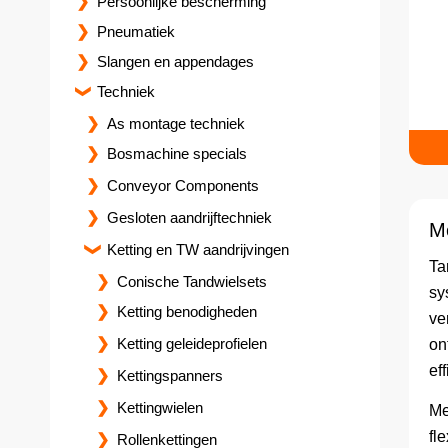
Persoonlijke bescherming
Pneumatiek
Slangen en appendages
Techniek
As montage techniek
Bosmachine specials
Conveyor Components
Gesloten aandrijftechniek
M
Ketting en TW aandrijvingen
Ta
Conische Tandwielsets
sy
Ketting benodigheden
ve
Ketting geleideprofielen
on
eff
Kettingspanners
Kettingwielen
Me
fl
Rollenkettingen