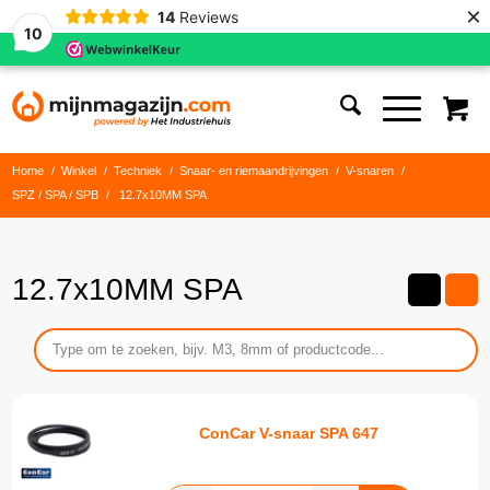
×
14
Reviews
10
Home
/
Winkel
/
Techniek
/
Snaar- en riemaandrijvingen
/
V-snaren
/
SPZ / SPA / SPB
/
12.7x10MM SPA
12.7x10MM SPA
ConCar V-snaar SPA 647