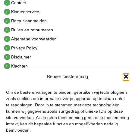
Contact
Klantenservice
Retour aanmelden
Ruilen en retourneren
Algemene voorwaarden
Privacy Policy
Disclaimer
Klachten
Beheer toestemming
Contact
hetindustriehuis B.V.
Om de beste ervaringen te bieden, gebruiken wij technologieën
De Hoek 1 1601 MR Enkhuizen
zoals cookies om informatie over je apparaat op te slaan en/of
t.
0228 53 00 40
te raadplegen. Door in te stemmen met deze technologieën
e.
info@hetindustriehuis.com
kunnen wij gegevens zoals surfgedrag of unieke ID’s op deze
KVK 51483904
site verwerken. Als je geen toestemming geeft of je toestemming
BTW NL850044522B01
intrekt, kan dit bepaalde functies en mogelijkheden nadelig
beïnvloeden.