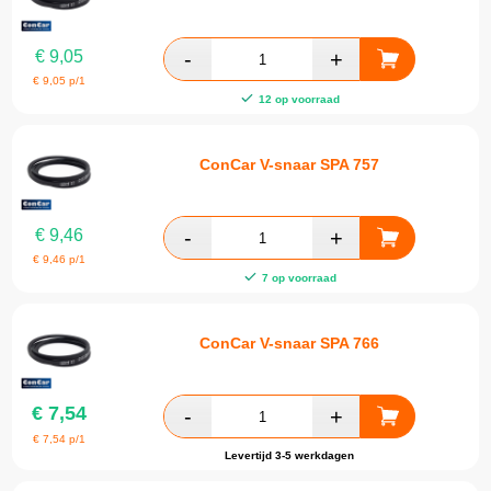
€
9,05
€
9,05
p/1
12 op voorraad
ConCar V-snaar SPA 757
€
9,46
€
9,46
p/1
7 op voorraad
ConCar V-snaar SPA 766
€
7,54
€
7,54
p/1
Levertijd 3-5 werkdagen