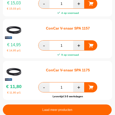
€
15,03
€
15,03
p/1
4 op voorraad
ConCar V-snaar SPA 1157
€
14,95
€
14,95
p/1
9 op voorraad
ConCar V-snaar SPA 1175
€
11,80
€
11,80
p/1
Levertijd 3-5 werkdagen
Laad meer producten