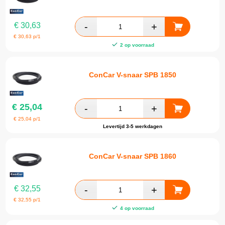
€
30,63
€
30,63
p/1
2 op voorraad
ConCar V-snaar SPB 1850
€
25,04
€
25,04
p/1
Levertijd 3-5 werkdagen
ConCar V-snaar SPB 1860
€
32,55
€
32,55
p/1
4 op voorraad