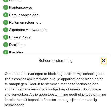
Klantenservice
Retour aanmelden
Ruilen en retourneren
Algemene voorwaarden
Privacy Policy
Disclaimer
Klachten
Beheer toestemming
Contact
hetindustriehuis B.V.
Om de beste ervaringen te bieden, gebruiken wij technologieën
De Hoek 1 1601 MR Enkhuizen
zoals cookies om informatie over je apparaat op te slaan en/of
t.
0228 53 00 40
te raadplegen. Door in te stemmen met deze technologieën
e.
info@hetindustriehuis.com
kunnen wij gegevens zoals surfgedrag of unieke ID’s op deze
KVK 51483904
site verwerken. Als je geen toestemming geeft of je toestemming
BTW NL850044522B01
intrekt, kan dit bepaalde functies en mogelijkheden nadelig
beïnvloeden.