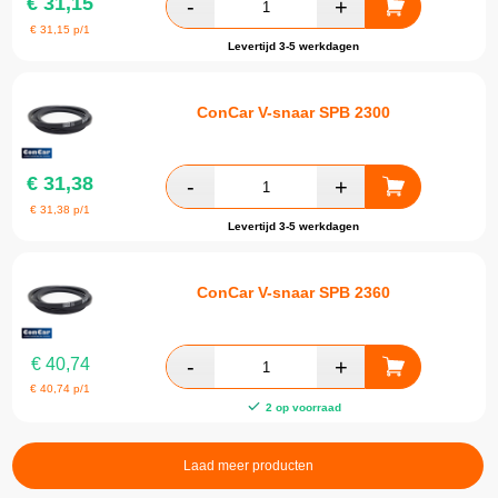
€
31,15
€
31,15
p/1
Levertijd 3-5 werkdagen
ConCar V-snaar SPB 2300
€
31,38
€
31,38
p/1
Levertijd 3-5 werkdagen
ConCar V-snaar SPB 2360
€
40,74
€
40,74
p/1
2 op voorraad
Laad meer producten