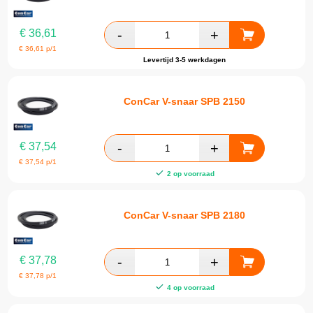
€
36,61
€
36,61
p/1
Levertijd 3-5 werkdagen
ConCar V-snaar SPB 2150
€
37,54
€
37,54
p/1
2 op voorraad
ConCar V-snaar SPB 2180
€
37,78
€
37,78
p/1
4 op voorraad