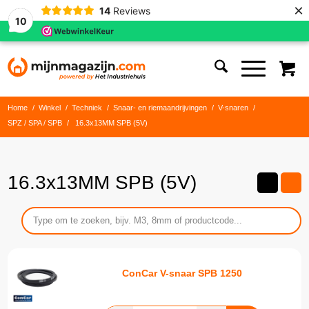
×
14
Reviews
10
Home
/
Winkel
/
Techniek
/
Snaar- en riemaandrijvingen
/
V-snaren
/
SPZ / SPA / SPB
/
16.3x13MM SPB (5V)
16.3x13MM SPB (5V)
ConCar V-snaar SPB 1250