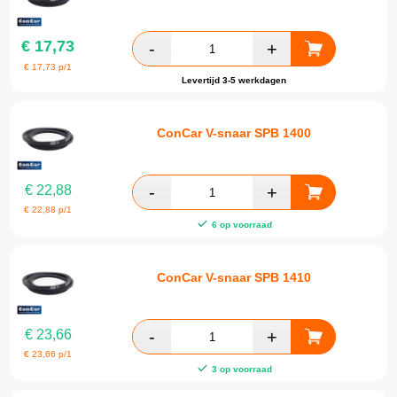
€
17,73
€
17,73
p/1
Levertijd 3-5 werkdagen
ConCar V-snaar SPB 1400
€
22,88
€
22,88
p/1
6 op voorraad
ConCar V-snaar SPB 1410
€
23,66
€
23,66
p/1
3 op voorraad