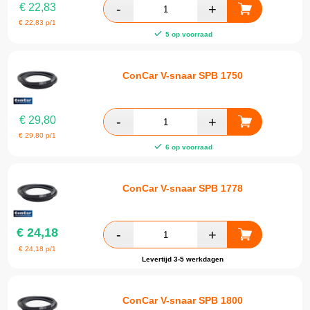
€
22,83
€
22,83
p/1
5 op voorraad
ConCar V-snaar SPB 1750
€
29,80
€
29,80
p/1
6 op voorraad
ConCar V-snaar SPB 1778
€
24,18
€
24,18
p/1
Levertijd 3-5 werkdagen
ConCar V-snaar SPB 1800