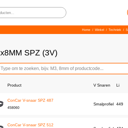
Home
/
Winkel
/
Techniek
/
S
7x8MM SPZ (3V)
Product
V Snaren
Li
ConCar V-snaar SPZ 487
Smalprofiel
449
458060
ConCar V-snaar SPZ 512