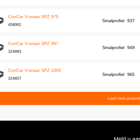
ConCar V-snaar SPZ 975
Smalprofiel
937
458062
ConCar V-snaar SPZ 987
Smalprofiel
949
324993
ConCar V-snaar SPZ 1000
Smalprofiel
965
324857
Laad meer produc
Meld u aan