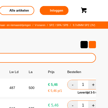
Alle artikelen
Inloggen
naar- en riemaandrijvingen
/
V-snaren
/
SPZ / SPA / SPB
/
9.7x8MM SPZ (3V)
Lw Ld
La
Prijs
Bestellen
€
5,46
487
500
€
5,46
p/1
Levertijd 3-5 werkdag
€
5,46