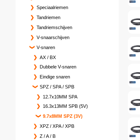
Speciaalriemen
Tandriemen
Tandriemschijven
V-snaarschijven
V-snaren
AX / BX
Dubbele V-snaren
Eindige snaren
SPZ / SPA / SPB
12.7x10MM SPA
16.3x13MM SPB (5V)
9.7x8MM SPZ (3V)
XPZ / XPA / XPB
Z / A / B