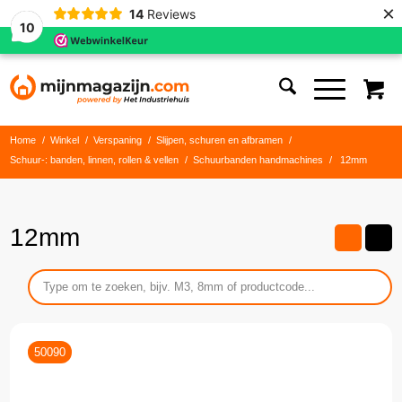
×
14
Reviews
10
Home
/
Winkel
/
Verspaning
/
Slijpen, schuren en afbramen
/
Schuur-: banden, linnen, rollen & vellen
/
Schuurbanden handmachines
/
12mm
12mm
50090