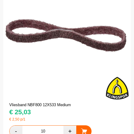
Vliesband NBF800 12X533 Medium
€
25,03
€
2,50
p/1