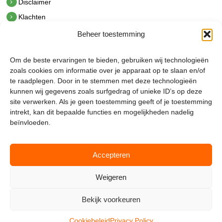
Disclaimer
Klachten
Beheer toestemming
Contact
hetindustriehuis B.V.
Om de beste ervaringen te bieden, gebruiken wij technologieën
De Hoek 1 1601 MR Enkhuizen
zoals cookies om informatie over je apparaat op te slaan en/of
t.
0228 53 00 40
te raadplegen. Door in te stemmen met deze technologieën
e.
info@hetindustriehuis.com
kunnen wij gegevens zoals surfgedrag of unieke ID’s op deze
KVK 51483904
site verwerken. Als je geen toestemming geeft of je toestemming
BTW NL850044522B01
intrekt, kan dit bepaalde functies en mogelijkheden nadelig
beïnvloeden.
Accepteren
Weigeren
Bekijk voorkeuren
Mijnmagazijn.com © 2026 |
Cookie Policy
|
Admin
Cookiebeleid
Privacy Policy