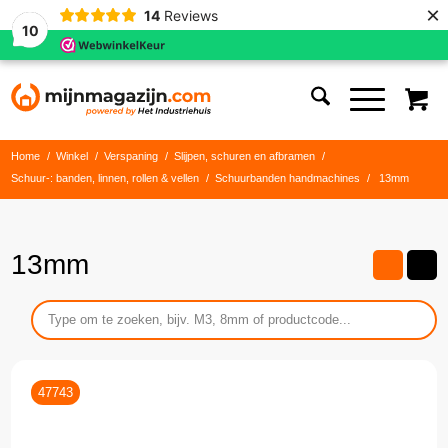
×
14
Reviews
10
Home
/
Winkel
/
Verspaning
/
Slijpen, schuren en afbramen
/
Schuur-: banden, linnen, rollen & vellen
/
Schuurbanden handmachines
/
13mm
13mm
47743