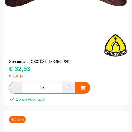
Schuurband CS310XF 13X450 P80
€
32,53
€
1,30
p/1
25 op voorraad
468725