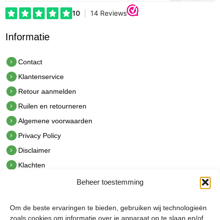
Informatie
Contact
Klantenservice
Retour aanmelden
Ruilen en retourneren
Algemene voorwaarden
Privacy Policy
Disclaimer
Klachten
Beheer toestemming
Contact
hetindustriehuis B.V.
Om de beste ervaringen te bieden, gebruiken wij technologieën
De Hoek 1 1601 MR Enkhuizen
zoals cookies om informatie over je apparaat op te slaan en/of