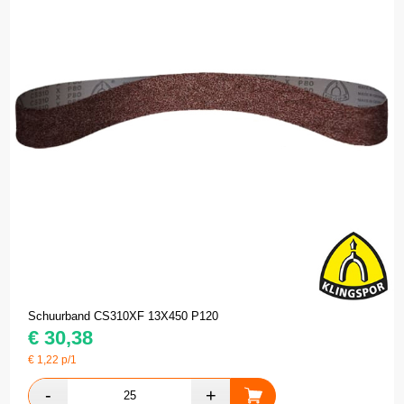
Schuurband CS310XF 13X450 P120
€
30,38
€
1,22
p/1