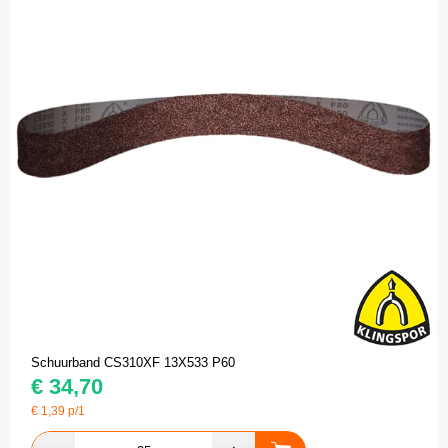
Schuurband CS310XF 13X533 P60
€
34,70
€
1,39
p/1