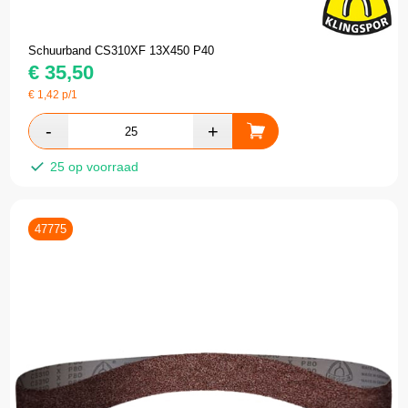
Schuurband CS310XF 13X450 P40
€
35,50
€
1,42
p/1
25 op voorraad
47775