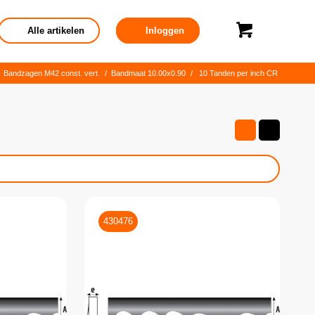
Alle artikelen
Inloggen
Bandzagen M42 const. vert.
/
Bandmaat 10.00x0.90
/
10 Tanden per inch CR
430476