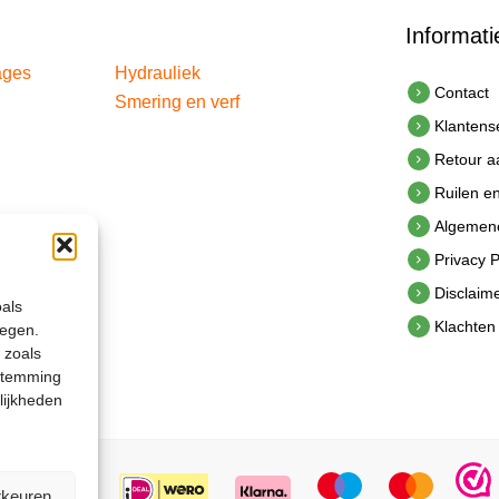
Informati
ages
Hydrauliek
Contact
Smering en verf
Klantens
Retour 
Ruilen e
Algemen
Privacy P
Disclaim
oals
Klachten
legen.
 zoals
estemming
lijkheden
rkeuren