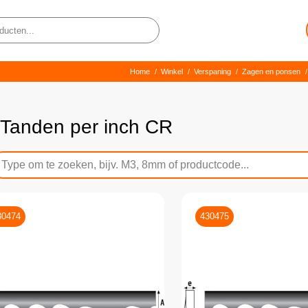
Home
/
Winkel
/
Verspaning
/
Zagen en ponsen
/
 Tanden per inch CR
30474
430475