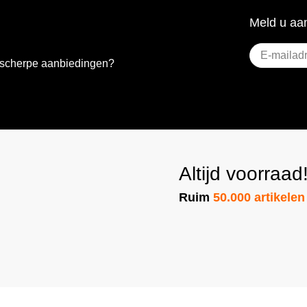
Meld u aan
E-
e scherpe aanbiedingen?
mailadres
(Vereist)
Altijd voorraad
Ruim
50.000 artikelen