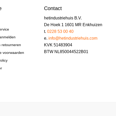
e
Contact
hetindustriehuis B.V.
De Hoek 1 1601 MR Enkhuizen
ervice
t.
0228 53 00 40
aanmelden
e.
info@hetindustriehuis.com
KVK 51483904
n retourneren
BTW NL850044522B01
e voorwaarden
olicy
er