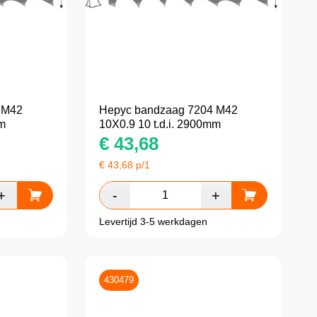
 M42
Hepyc bandzaag 7204 M42
mm
10X0.9 10 t.d.i. 2900mm
€
43,68
€
43,68
p/1
Levertijd 3-5 werkdagen
430479