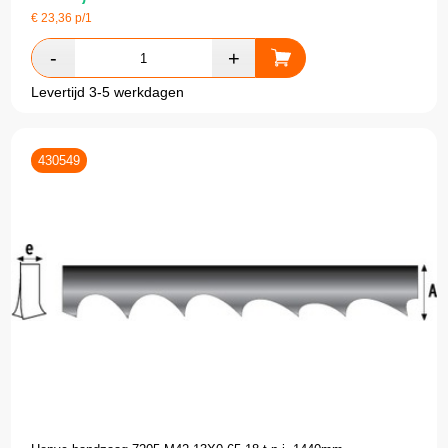
€
23,36
p/1
Levertijd 3-5 werkdagen
430549