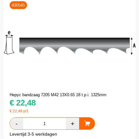
430545
Hepyc bandzaag 7205 M42 13X0.65 18 t.p.i. 1325mm
€
22,48
€
22,48
p/1
Levertijd 3-5 werkdagen