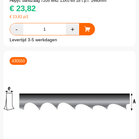
Hepyc bandzaag 7205 M42 13X0.65 18 t.p.i. 1440mm
€
23,82
€
23,82
p/1
Levertijd 3-5 werkdagen
430550