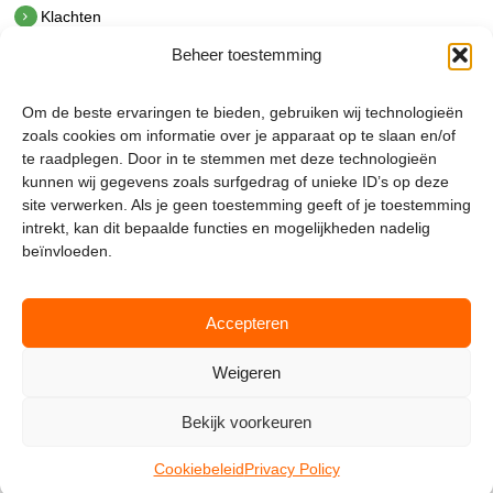
Klachten
Beheer toestemming
Contact
hetindustriehuis B.V.
Om de beste ervaringen te bieden, gebruiken wij technologieën
De Hoek 1 1601 MR Enkhuizen
zoals cookies om informatie over je apparaat op te slaan en/of
t.
0228 53 00 40
te raadplegen. Door in te stemmen met deze technologieën
e.
info@hetindustriehuis.com
kunnen wij gegevens zoals surfgedrag of unieke ID’s op deze
KVK 51483904
site verwerken. Als je geen toestemming geeft of je toestemming
BTW NL850044522B01
intrekt, kan dit bepaalde functies en mogelijkheden nadelig
beïnvloeden.
Accepteren
Weigeren
Bekijk voorkeuren
Mijnmagazijn.com © 2026 |
Cookie Policy
|
Admin
Cookiebeleid
Privacy Policy