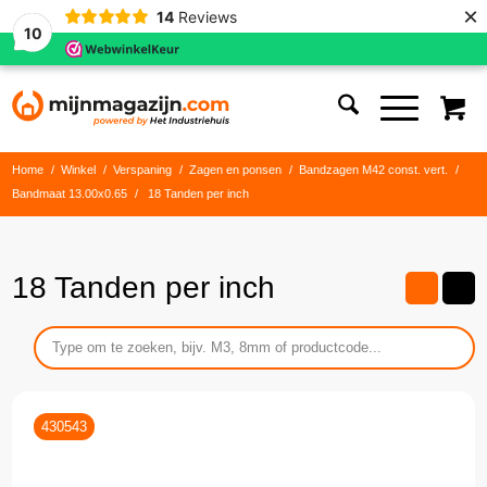
×
14
Reviews
10
Home
/
Winkel
/
Verspaning
/
Zagen en ponsen
/
Bandzagen M42 const. vert.
/
Bandmaat 13.00x0.65
/
18 Tanden per inch
18 Tanden per inch
430543