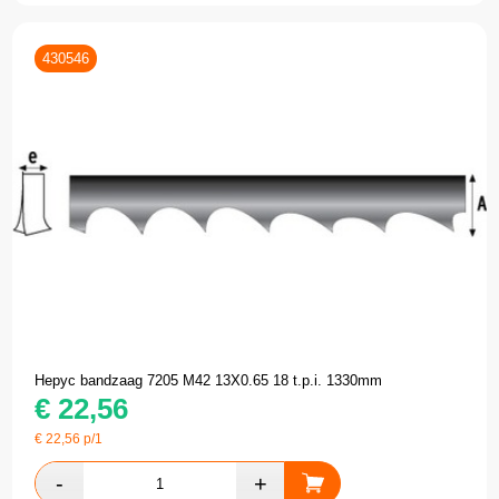
430546
Hepyc bandzaag 7205 M42 13X0.65 18 t.p.i. 1330mm
€
22,56
€
22,56
p/1