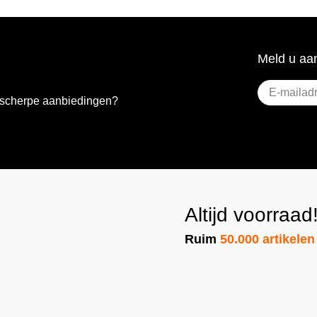
Meld u aan
E-
e scherpe aanbiedingen?
mailadres
(Vere
Altijd voorraad
Ruim
50.000 artikelen