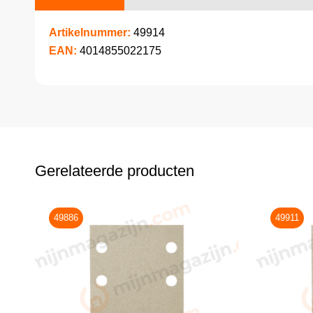
Artikelnummer:
49914
EAN:
4014855022175
Gerelateerde producten
49886
49911