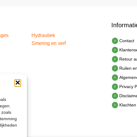
Informati
ages
Hydrauliek
Contact
Smering en verf
Klantens
Retour 
Ruilen e
Algemen
Privacy P
Disclaim
oals
Klachten
legen.
 zoals
estemming
lijkheden