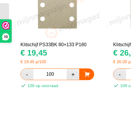
Klitschijf PS33CK
93×178 P40
10
Klitschijf PS33BK 80×133 P180
Klitsch
€
19,45
€
26,
€
19,45
p/100
€
26,00
p
100 op voorraad
100 o