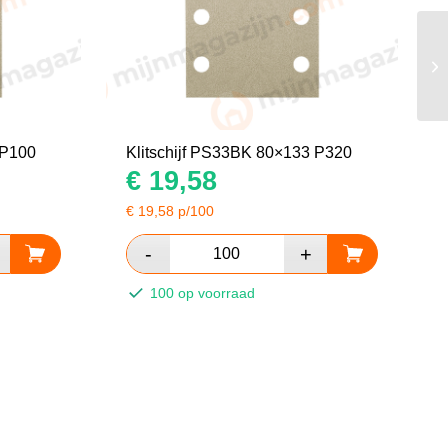
 P100
Klitschijf PS33BK 80×133 P320
€
19,58
€
19,58
p/100
100 op voorraad