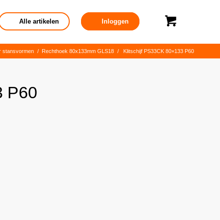
Alle artikelen
Inloggen
r stansvormen
/
Rechthoek 80x133mm GLS18
/
Klitschijf PS33CK 80×133 P60
3 P60