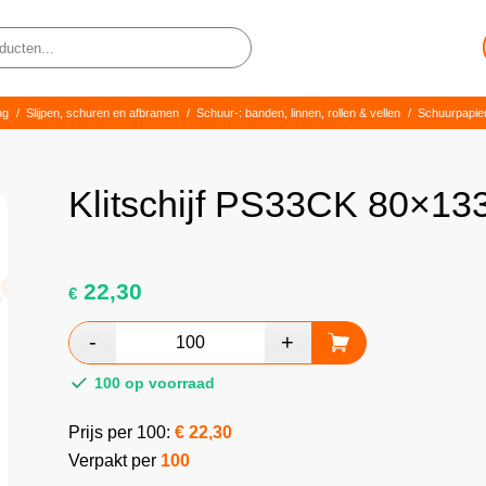
ng
/
Slijpen, schuren en afbramen
/
Schuur-: banden, linnen, rollen & vellen
/
Schuurpapie
Klitschijf PS33CK 80×13
22,30
€
100 op voorraad
Prijs per 100:
€
22,30
Verpakt per
100