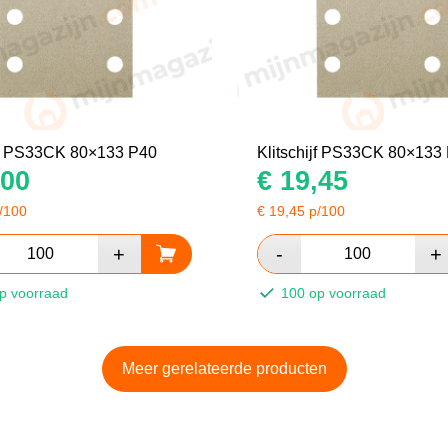
ijf PS33CK 80×133 P40
Klitschijf PS33CK 80×133
00
€
19,45
/100
€
19,45
p/100
p voorraad
100 op voorraad
Meer gerelateerde producten