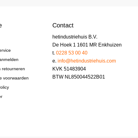
e
Contact
hetindustriehuis B.V.
De Hoek 1 1601 MR Enkhuizen
ervice
t.
0228 53 00 40
aanmelden
e.
info@hetindustriehuis.com
KVK 51483904
n retourneren
BTW NL850044522B01
e voorwaarden
olicy
er