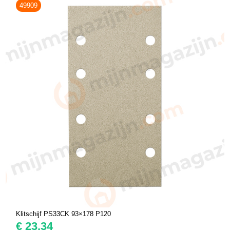
49909
Klitschijf PS33CK 93×178 P120
€
23,34