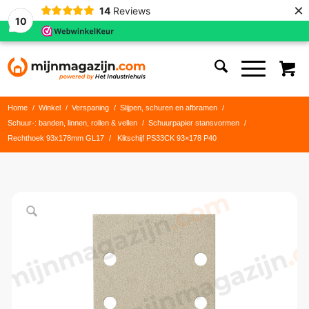
×
14
Reviews
10
Home
/
Winkel
/
Verspaning
/
Slijpen, schuren en afbramen
/
Schuur-: banden, linnen, rollen & vellen
/
Schuurpapier stansvormen
/
Rechthoek 93x178mm GL17
/
Klitschijf PS33CK 93×178 P40