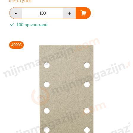
€
25,01
p/100
100 op voorraad
49905