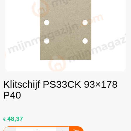
Klitschijf PS33CK 93×178
P40
48,37
€