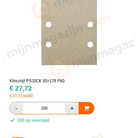
Klitschijf PS33CK 93×178 P60
€
27,72
€
27,72
p/100
100 op voorraad