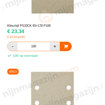
Klitschijf PS33CK 93×178 P100
€
23,34
€
23,34
p/100
100 op voorraad
49915