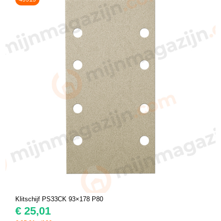
Klitschijf PS33CK 93×178 P80
€
25,01