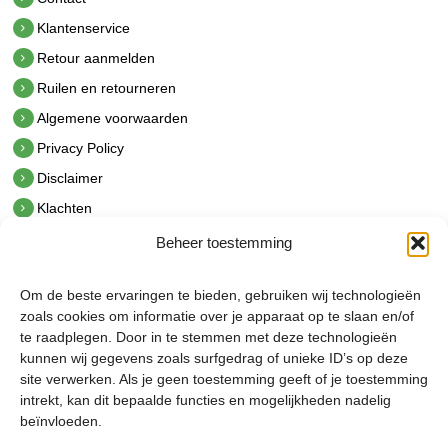
Klantenservice
Retour aanmelden
Ruilen en retourneren
Algemene voorwaarden
Privacy Policy
Disclaimer
Klachten
Beheer toestemming
Contact
hetindustriehuis B.V.
Om de beste ervaringen te bieden, gebruiken wij technologieën
De Hoek 1 1601 MR Enkhuizen
zoals cookies om informatie over je apparaat op te slaan en/of
t.
0228 53 00 40
te raadplegen. Door in te stemmen met deze technologieën
e.
info@hetindustriehuis.com
kunnen wij gegevens zoals surfgedrag of unieke ID’s op deze
KVK 51483904
site verwerken. Als je geen toestemming geeft of je toestemming
BTW NL850044522B01
intrekt, kan dit bepaalde functies en mogelijkheden nadelig
beïnvloeden.