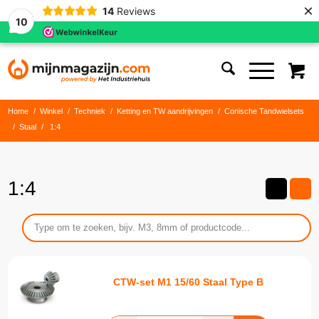
×
14
Reviews
10
Home
/
Winkel
/
Techniek
/
Ketting en TW aandrijvingen
/
Conische Tandwielsets
/
Staal
/
1:4
1:4
CTW-set M1 15/60 Staal Type B