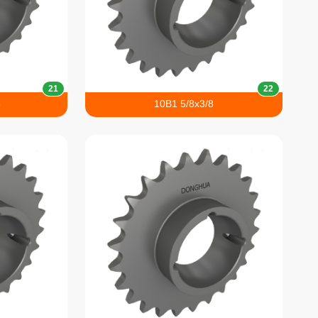
21
22
6
10B1 5/8x3/8