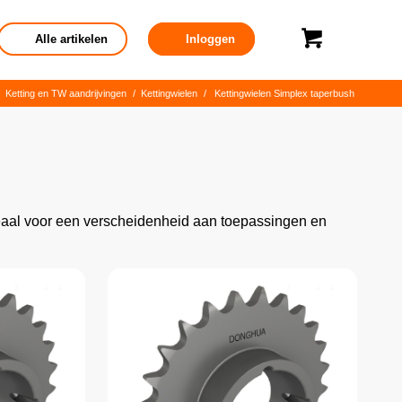
Alle artikelen
Inloggen
Ketting en TW aandrijvingen
/
Kettingwielen
/
Kettingwielen Simplex taperbush
eaal voor een verscheidenheid aan toepassingen en