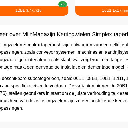
26
12B1 3/4x7/16
16B1 1x17m
er over MijnMagazijn Kettingwielen Simplex tape
ttingwielen Simplex taperbush zijn ontworpen voor een efficiën
epassingen, zoals conveyor systemen, machines en aandrijfsyst
ogwaardige materialen, zoals staal, wat zorgt voor een lange le
ntage maakt een eenvoudige installatie en demontage mogeli
 beschikbare subcategorieën, zoals 06B1, 08B1, 10B1, 12B1, 1
 aan specifieke eisen te voldoen. De varianten binnen de 20B1 
76), stellen gebruikers in staat om de juiste verhouding te kie
buustheid van deze kettingwielen zijn ze een uitstekende keuze
epassingen.