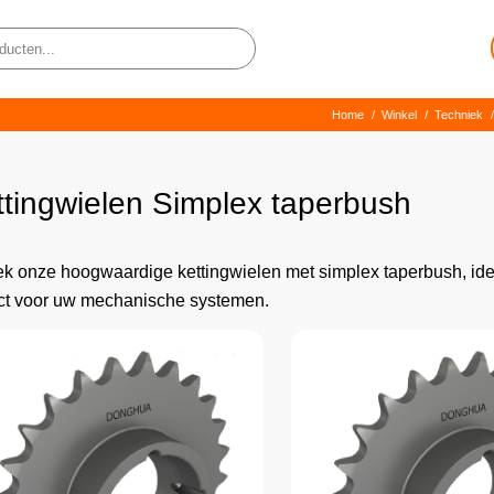
Home
/
Winkel
/
Techniek
/
ttingwielen Simplex taperbush
k onze hoogwaardige kettingwielen met simplex taperbush, id
ct voor uw mechanische systemen.