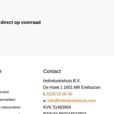
!
direct op voorraad
e
Contact
hetindustriehuis B.V.
De Hoek 1 1601 MR Enkhuizen
ervice
t.
0228 53 00 40
aanmelden
e.
info@hetindustriehuis.com
KVK 51483904
n retourneren
BTW NL850044522B01