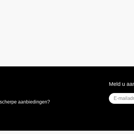
Meld u aan
E-
e scherpe aanbiedingen?
mailadres
(Vere