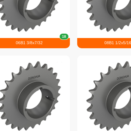
18
06B1 3/8x7/32
08B1 1/2x5/1