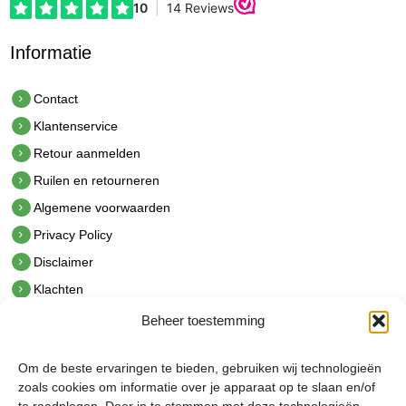
Informatie
Contact
Klantenservice
Retour aanmelden
Ruilen en retourneren
Algemene voorwaarden
Privacy Policy
Disclaimer
Klachten
Beheer toestemming
Contact
hetindustriehuis B.V.
Om de beste ervaringen te bieden, gebruiken wij technologieën
De Hoek 1 1601 MR Enkhuizen
zoals cookies om informatie over je apparaat op te slaan en/of
t.
0228 53 00 40