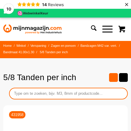
×
14
Reviews
10
Home
/
Winkel
/
Verspaning
/
Zagen en ponsen
/
Bandzagen M42 var. vert.
/
Bandmaat 41.00x1.30
/
5/8 Tanden per inch
5/8 Tanden per inch
431958