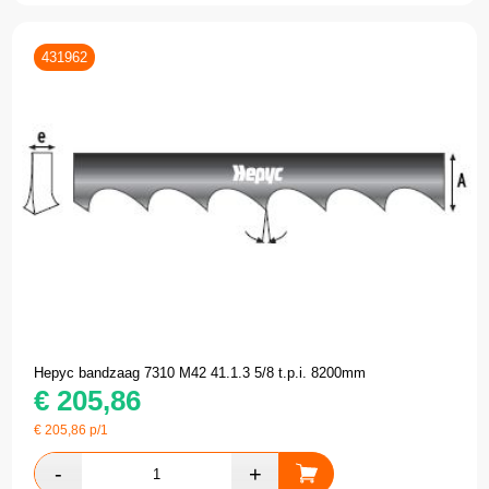
431962
Hepyc bandzaag 7310 M42 41.1.3 5/8 t.p.i. 8200mm
€
205,86
€
205,86
p/1