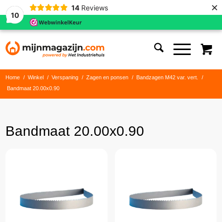
×
14
Reviews
10
Home
/
Winkel
/
Verspaning
/
Zagen en ponsen
/
Bandzagen M42 var. vert.
/
Bandmaat 20.00x0.90
Bandmaat 20.00x0.90