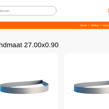
Home
/
Winkel
/
Vers
ndmaat 27.00x0.90