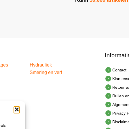
Ruim
50.000 artikelen
Informati
ages
Hydrauliek
Contact
Smering en verf
Klantens
Retour 
Ruilen e
Algemen
Privacy P
Disclaim
oals