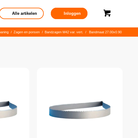
Alle artikelen
Inloggen
paning
/
Zagen en ponsen
/
Bandzagen M42 var. vert.
/
Bandmaat 27.00x0.90