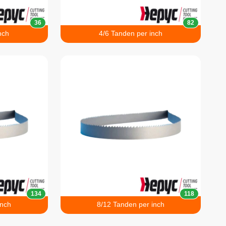
36
82
nch
4/6 Tanden per inch
134
118
inch
8/12 Tanden per inch