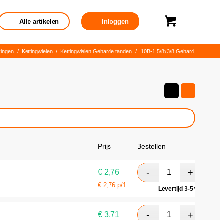
Alle artikelen
Inloggen
vingen
/
Kettingwielen
/
Kettingwielen Geharde tanden
/
10B-1 5/8x3/8 Gehard
Prijs
Bestellen
€
2,76
€
2,76
p/1
Levertijd 3-5 werkdag
€
3,71