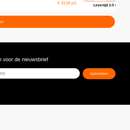
€
33,58
p/1
Levertijd 3-5 werkdag
ten
 voor de nieuwsbrief
Aanmelden
ist)
!