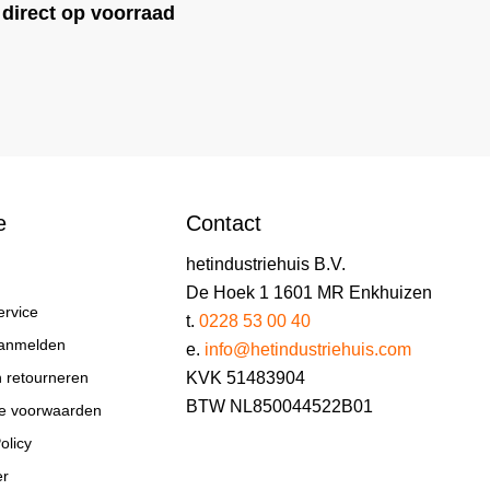
direct op voorraad
e
Contact
hetindustriehuis B.V.
De Hoek 1 1601 MR Enkhuizen
ervice
t.
0228 53 00 40
aanmelden
e.
info@hetindustriehuis.com
KVK 51483904
n retourneren
BTW NL850044522B01
e voorwaarden
olicy
er