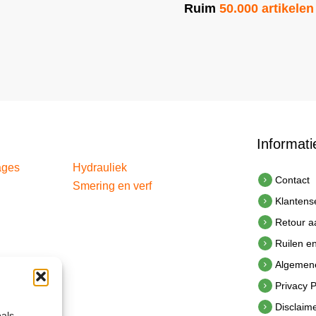
Ruim
50.000 artikelen
Informati
ages
Hydrauliek
Contact
Smering en verf
Klantens
Retour 
Ruilen e
Algemen
Privacy P
Disclaim
oals