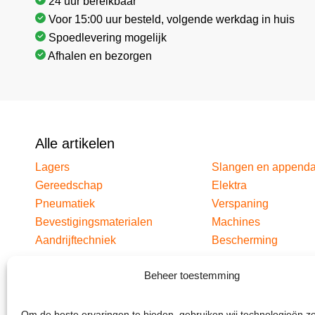
24 uur bereikbaar
Voor 15:00 uur besteld, volgende werkdag in huis
Spoedlevering mogelijk
Afhalen en bezorgen
Alle artikelen
Lagers
Slangen en append
Gereedschap
Elektra
Pneumatiek
Verspaning
Bevestigingsmaterialen
Machines
Aandrijftechniek
Bescherming
Beheer toestemming
Om de beste ervaringen te bieden, gebruiken wij technologieën z