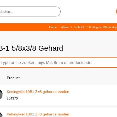
Home
/
Winkel
/
Techniek
/
Ketting en TW aandrij
B-1 5/8x3/8 Gehard
Product
Kettingwiel 10B1 Z=8 geharde tanden
304370
Kettingwiel 10B1 Z=9 geharde tanden