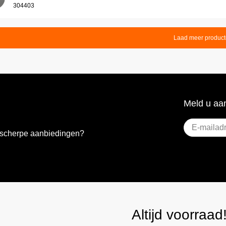
304403
Laad meer produc
Meld u aan
E-
e scherpe aanbiedingen?
mailadres
(Vere
Altijd voorraad