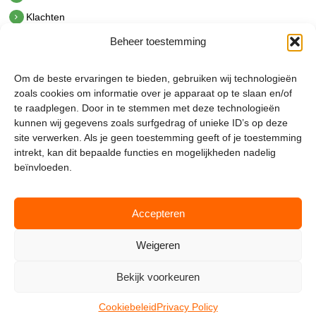
Klachten
Beheer toestemming
Contact
hetindustriehuis B.V.
Om de beste ervaringen te bieden, gebruiken wij technologieën
De Hoek 1 1601 MR Enkhuizen
zoals cookies om informatie over je apparaat op te slaan en/of
t.
0228 53 00 40
te raadplegen. Door in te stemmen met deze technologieën
e.
info@hetindustriehuis.com
kunnen wij gegevens zoals surfgedrag of unieke ID’s op deze
KVK 51483904
site verwerken. Als je geen toestemming geeft of je toestemming
BTW NL850044522B01
intrekt, kan dit bepaalde functies en mogelijkheden nadelig
beïnvloeden.
Accepteren
Weigeren
Bekijk voorkeuren
Mijnmagazijn.com © 2026 |
Cookie Policy
|
Admin
Cookiebeleid
Privacy Policy