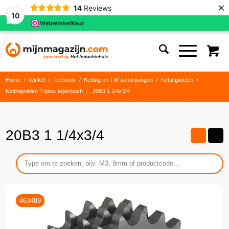
×
14
Reviews
10
Home
/
Winkel
/
Techniek
/
Ketting en TW aandrijvingen
/
Kettingwielen
/
Kettingwielen Triplex taperbush
/
20B3 1 1/4x3/4
20B3 1 1/4x3/4
463489