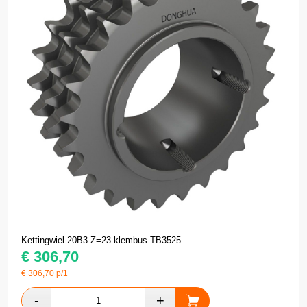
Kettingwiel 20B3 Z=23 klembus TB3525
€
306,70
€
306,70
p/1