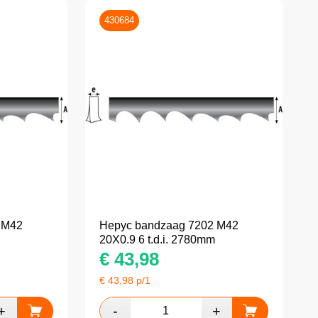
430684
 M42
Hepyc bandzaag 7202 M42
20X0.9 6 t.d.i. 2780mm
€
43,98
€
43,98
p/1