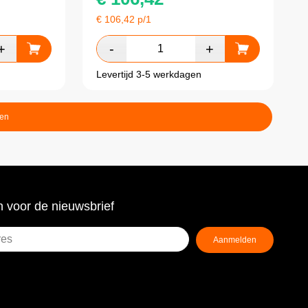
€
106,42
p/1
Levertijd 3-5 werkdagen
ten
 voor de nieuwsbrief
Aanmelden
ist)