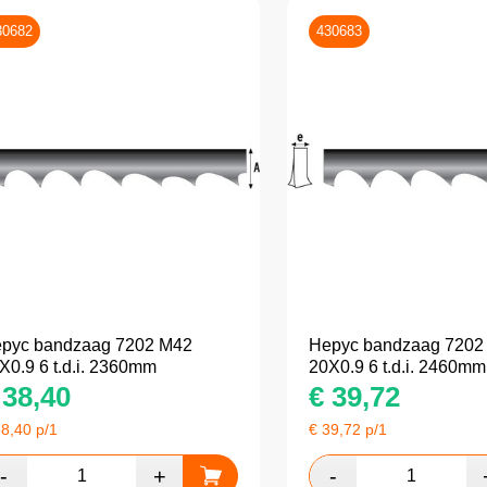
30682
430683
pyc bandzaag 7202 M42
Hepyc bandzaag 7202
X0.9 6 t.d.i. 2360mm
20X0.9 6 t.d.i. 2460mm
38,40
€
39,72
38,40
p/1
€
39,72
p/1