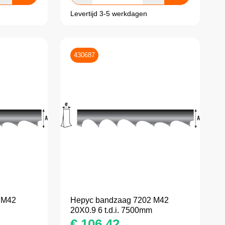
Levertijd 3-5 werkdagen
430687
 M42
Hepyc bandzaag 7202 M42
20X0.9 6 t.d.i. 7500mm
€
106,42