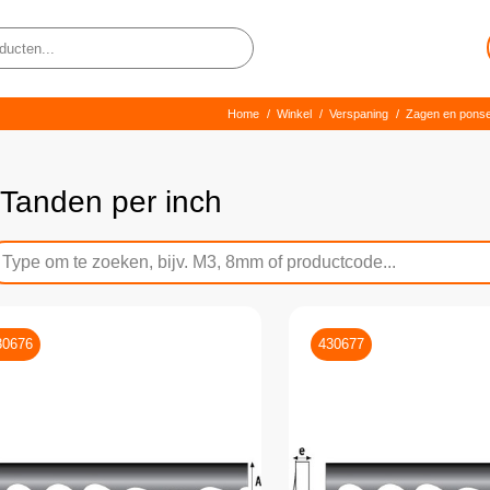
Home
/
Winkel
/
Verspaning
/
Zagen en pons
 Tanden per inch
30676
430677