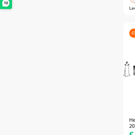
10
Le
4
He
20
€