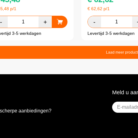
45,48
p/1
€
62,62
p/1
vertijd 3-5 werkdagen
Levertijd 3-5 werkdagen
Laad meer produc
Meld u aan
E-
e scherpe aanbiedingen?
mailadres
(Vere