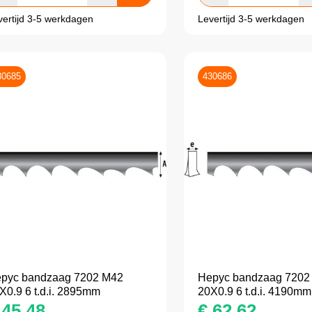
vertijd 3-5 werkdagen
Levertijd 3-5 werkdagen
30685
430686
pyc bandzaag 7202 M42
Hepyc bandzaag 7202
X0.9 6 t.d.i. 2895mm
20X0.9 6 t.d.i. 4190mm
45,48
€
62,62