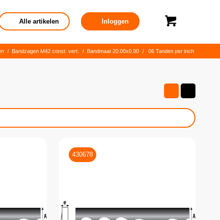
Alle artikelen
Inloggen
en
/
Bandzagen M42 const. vert.
/
Bandmaat 20.00x0.90
/
06 Tanden per inch
430678