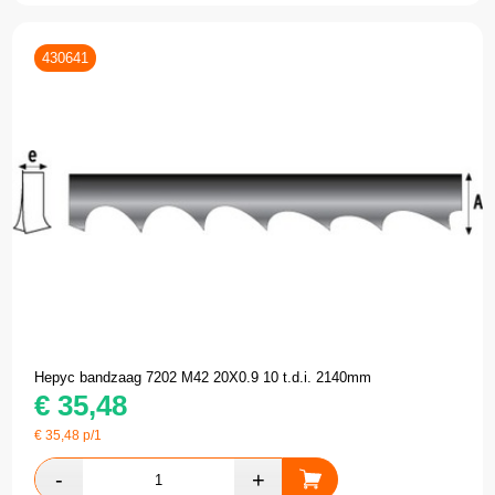
430641
Hepyc bandzaag 7202 M42 20X0.9 10 t.d.i. 2140mm
€
35,48
€
35,48
p/1