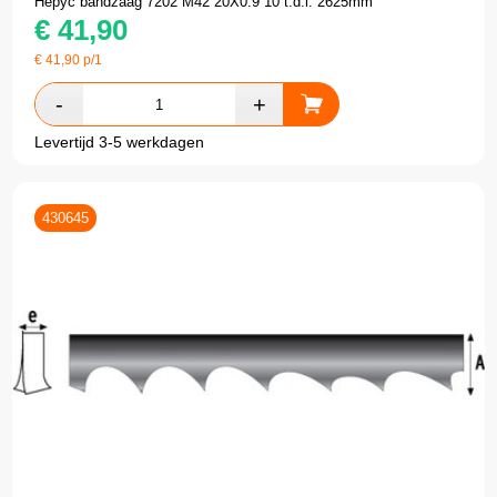
Hepyc bandzaag 7202 M42 20X0.9 10 t.d.i. 2625mm
€
41,90
€
41,90
p/1
Levertijd 3-5 werkdagen
430645