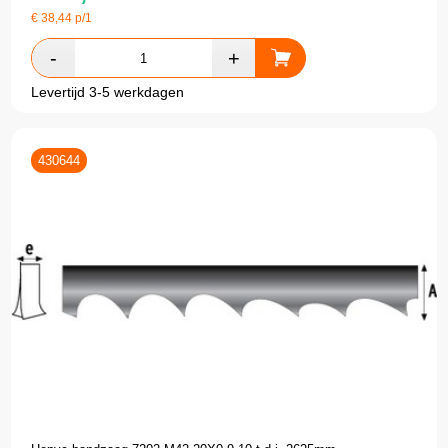
€
38,44
p/1
Levertijd 3-5 werkdagen
430644