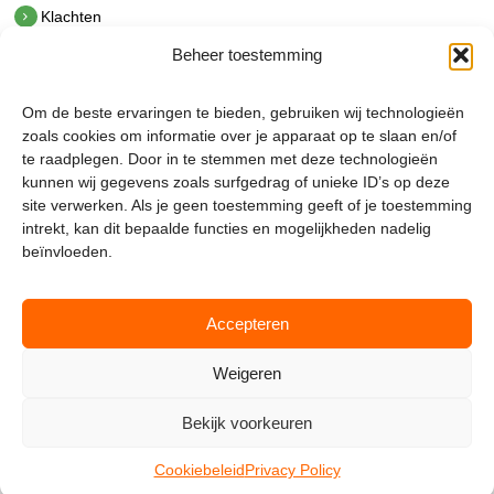
Klachten
Beheer toestemming
Contact
hetindustriehuis B.V.
Om de beste ervaringen te bieden, gebruiken wij technologieën
De Hoek 1 1601 MR Enkhuizen
zoals cookies om informatie over je apparaat op te slaan en/of
t.
0228 53 00 40
te raadplegen. Door in te stemmen met deze technologieën
e.
info@hetindustriehuis.com
kunnen wij gegevens zoals surfgedrag of unieke ID’s op deze
KVK 51483904
site verwerken. Als je geen toestemming geeft of je toestemming
BTW NL850044522B01
intrekt, kan dit bepaalde functies en mogelijkheden nadelig
beïnvloeden.
Accepteren
Weigeren
Bekijk voorkeuren
Mijnmagazijn.com © 2026 |
Cookie Policy
|
Admin
Cookiebeleid
Privacy Policy