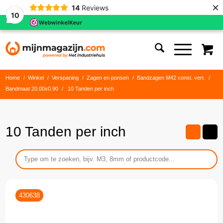
×
14
Reviews
10
Home
/
Winkel
/
Verspaning
/
Zagen en ponsen
/
Bandzagen M42 const. vert.
/
Bandmaat 20.00x0.90
/
10 Tanden per inch
10 Tanden per inch
430638