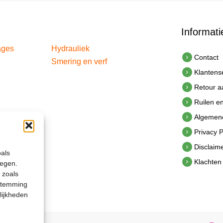
Informati
ages
Hydrauliek
Contact
Smering en verf
Klantens
Retour 
Ruilen e
Algemen
Privacy P
Disclaim
oals
Klachten
legen.
 zoals
estemming
lijkheden