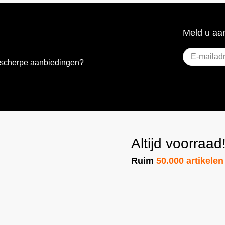
Meld u aan
E-
e scherpe aanbiedingen?
mailadres
(Vere
Altijd voorraad
Ruim
50.000 artikelen