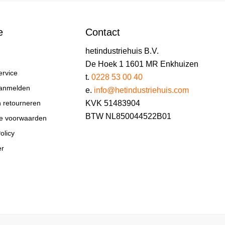
e
Contact
hetindustriehuis B.V.
De Hoek 1 1601 MR Enkhuizen
ervice
t.
0228 53 00 40
aanmelden
e.
info@hetindustriehuis.com
KVK 51483904
n retourneren
BTW NL850044522B01
e voorwaarden
olicy
er