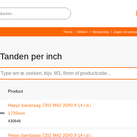
Home
/
Winkel
/
Verspaning
/
Zagen en pons
 Tanden per inch
Product
Hepyc bandzaag 7202 M42 20X0.9 14 t.d.i.
1735mm
430646
Hepyc bandzaag 7202 M42 20X0.9 14 t.d.i.