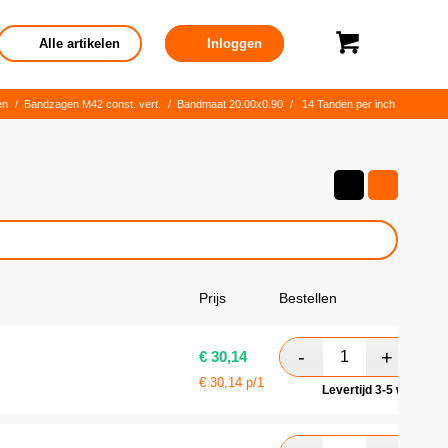
Alle artikelen
Inloggen
en
/
Bandzagen M42 const. vert.
/
Bandmaat 20.00x0.90
/
14 Tanden per inch
Prijs
Bestellen
€
30,14
€
30,14
p/1
Levertijd 3-5 werkdag