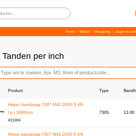
Home
/
Winkel
/
Verspaning
/
Zagen en pon
6 Tanden per inch
Product
Type
Bandh
Hepyc bandzaag 7307 M42 20X0.9 4/6
t.p.i.1500mm
7305
13.00
431004
Hepyc bandzaag 7307 M42 20X0.9 4/6