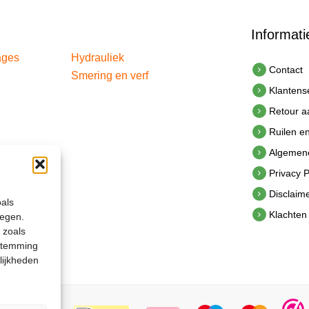
Informati
ages
Hydrauliek
Contact
Smering en verf
Klantens
Retour 
Ruilen e
Algemen
Privacy P
Disclaim
oals
Klachten
legen.
 zoals
estemming
lijkheden