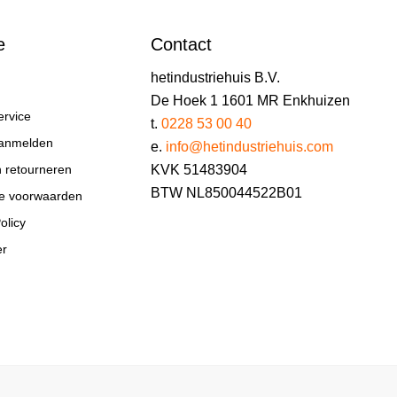
e
Contact
hetindustriehuis B.V.
De Hoek 1 1601 MR Enkhuizen
ervice
t.
0228 53 00 40
aanmelden
e.
info@hetindustriehuis.com
KVK 51483904
n retourneren
BTW NL850044522B01
e voorwaarden
olicy
er