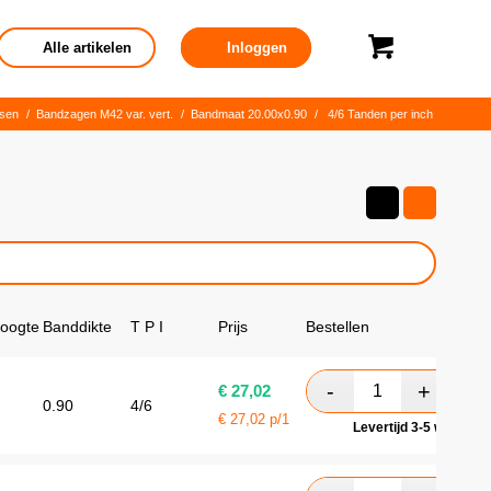
Alle artikelen
Inloggen
sen
/
Bandzagen M42 var. vert.
/
Bandmaat 20.00x0.90
/
4/6 Tanden per inch
oogte
Banddikte
T P I
Prijs
Bestellen
€
27,02
0.90
4/6
€
27,02
p/1
Levertijd 3-5 werkdag