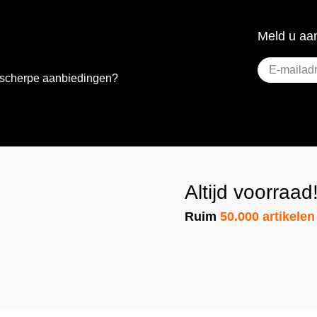
Meld u aan
E-
e scherpe aanbiedingen?
mailadres
(Vere
Altijd voorraad
Ruim
50.000 artikelen