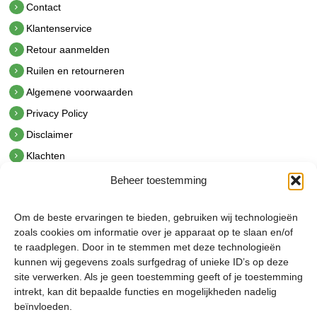
Contact
Klantenservice
Retour aanmelden
Ruilen en retourneren
Algemene voorwaarden
Privacy Policy
Disclaimer
Klachten
Beheer toestemming
Contact
hetindustriehuis B.V.
Om de beste ervaringen te bieden, gebruiken wij technologieën
De Hoek 1 1601 MR Enkhuizen
zoals cookies om informatie over je apparaat op te slaan en/of
t.
0228 53 00 40
te raadplegen. Door in te stemmen met deze technologieën
e.
info@hetindustriehuis.com
kunnen wij gegevens zoals surfgedrag of unieke ID’s op deze
KVK 51483904
site verwerken. Als je geen toestemming geeft of je toestemming
BTW NL850044522B01
intrekt, kan dit bepaalde functies en mogelijkheden nadelig
beïnvloeden.