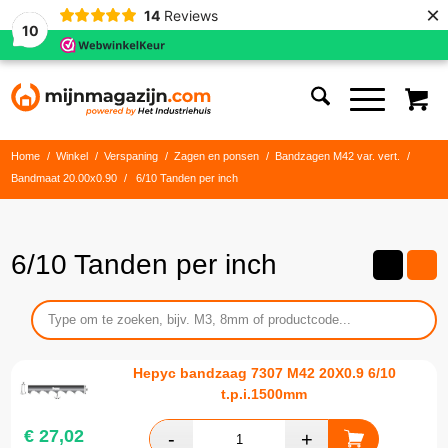
×
14
Reviews
10
Home
/
Winkel
/
Verspaning
/
Zagen en ponsen
/
Bandzagen M42 var. vert.
/
Bandmaat 20.00x0.90
/
6/10 Tanden per inch
6/10 Tanden per inch
Hepyc bandzaag 7307 M42 20X0.9 6/10
t.p.i.1500mm
€
27,02