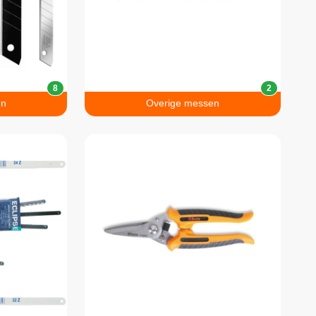
8
2
en
Overige messen