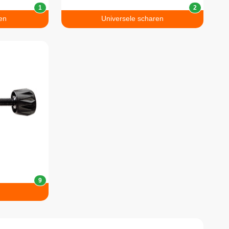
1
2
en
Universele scharen
9