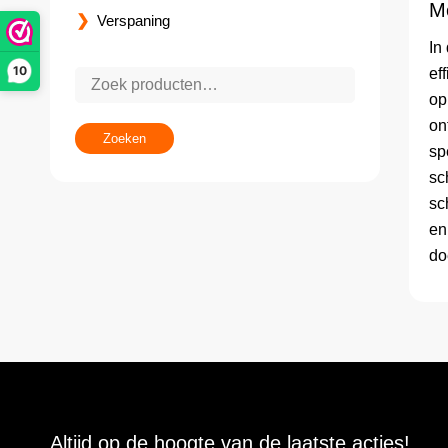
M
Verspaning
In
10
ef
op
on
Zoeken
sp
sc
sc
en
do
Altijd op de hoogte van de laatste acties!