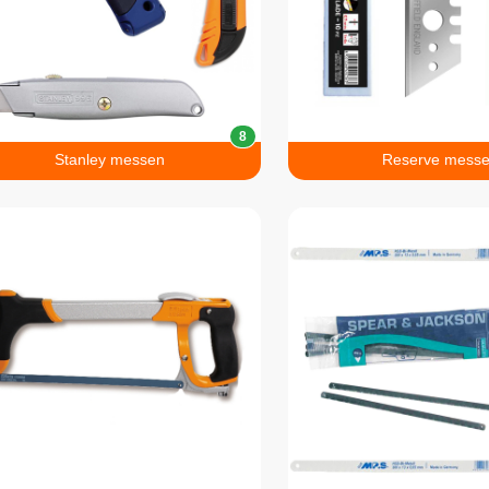
8
Stanley messen
Reserve mess