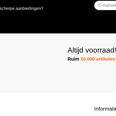
E-
e scherpe aanbiedingen?
mailadres
(Vereist)
Altijd voorraad
Ruim
50.000 artikelen
Informati