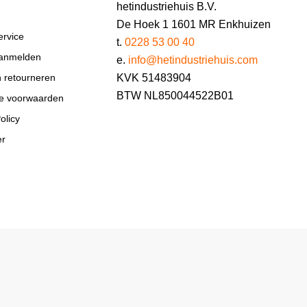
hetindustriehuis B.V.
De Hoek 1 1601 MR Enkhuizen
ervice
t.
0228 53 00 40
aanmelden
e.
info@hetindustriehuis.com
KVK 51483904
n retourneren
BTW NL850044522B01
e voorwaarden
olicy
er