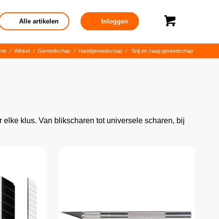
Alle artikelen
Inloggen
me
/
Winkel
/
Gereedschap
/
Handgereedschap
/
Snij en zaag gereedschap
elke klus. Van blikscharen tot universele scharen, bij