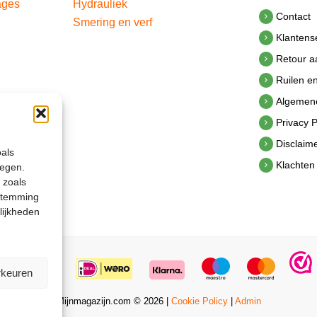
ages
Hydrauliek
Contact
Smering en verf
Klantens
Retour 
Ruilen e
Algemen
Privacy P
Disclaim
oals
Klachten
legen.
 zoals
estemming
lijkheden
rkeuren
Mijnmagazijn.com © 2026 |
Cookie Policy
|
Admin