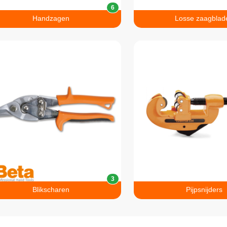
6
Handzagen
Losse zaagblad
3
Blikscharen
Pijpsnijders