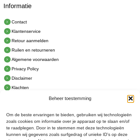
Informatie
Contact
Klantenservice
Retour aanmelden
Ruilen en retourneren
Algemene voorwaarden
Privacy Policy
Disclaimer
Klachten
Beheer toestemming
Contact
hetindustriehuis B.V.
Om de beste ervaringen te bieden, gebruiken wij technologieën
De Hoek 1 1601 MR Enkhuizen
zoals cookies om informatie over je apparaat op te slaan en/of
t.
0228 53 00 40
te raadplegen. Door in te stemmen met deze technologieën
e.
info@hetindustriehuis.com
kunnen wij gegevens zoals surfgedrag of unieke ID’s op deze
KVK 51483904