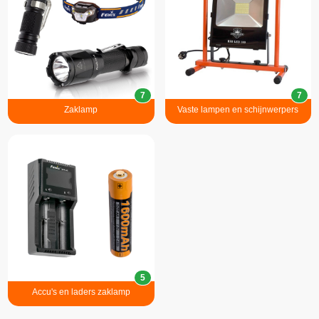
7
7
Zaklamp
Vaste lampen en schijnwerpers
5
Accu's en laders zaklamp