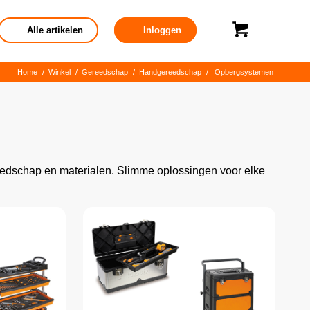
Alle artikelen
Inloggen
Home
/
Winkel
/
Gereedschap
/
Handgereedschap
/
Opbergsystemen
eedschap en materialen. Slimme oplossingen voor elke