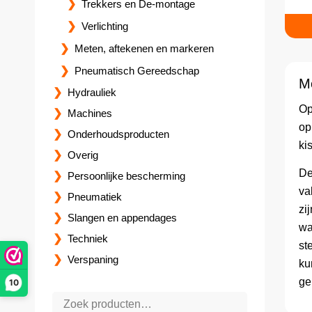
Trekkers en De-montage
Verlichting
Meten, aftekenen en markeren
Pneumatisch Gereedschap
M
Hydrauliek
Op
Machines
op
Onderhoudsproducten
ki
Overig
De
Persoonlijke bescherming
va
Pneumatiek
zi
Slangen en appendages
wa
Techniek
st
Verspaning
ku
ge
10