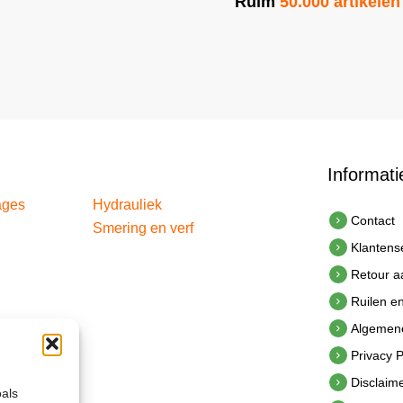
Ruim
50.000 artikelen
Informati
ages
Hydrauliek
Contact
Smering en verf
Klantens
Retour 
Ruilen e
Algemen
Privacy P
Disclaim
oals