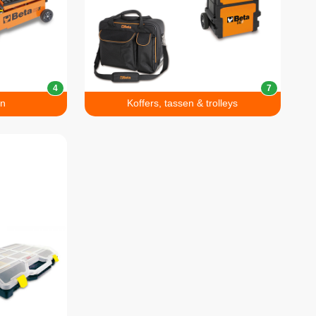
4
7
en
Koffers, tassen & trolleys