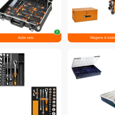
7
Actie sets
Wagens & kist