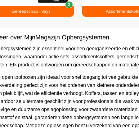
2
Gereedschap inlays
Assortimentskoff
eer over MijnMagazijn Opbergsystemen
bergsystemen zijn essentieel voor een georganiseerde en effic
lossingen, waaronder actie sets, assortimentskoffers, gereedsch
sten. Elk product is ontworpen om gereedschappen en materialen
 open toolboxen zijn ideaal voor snel toegang tot veelgebruikte
kverdeling perfect zijn voor het ordenen van kleinere onderdele
jn plek blijft, wat de efficiëntie verhoogt. Koffers, tassen en tro
ardoor ze uitermate geschikt zijn voor professionals die vaak 
evige en duurzame opslagoplossing voor zwaardere materialen
nststof en staal, garanderen deze opbergsystemen een lange 
reedschap. Met deze oplossingen bent u verzekerd van een op