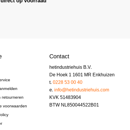
direct op voorraad
e
Contact
hetindustriehuis B.V.
De Hoek 1 1601 MR Enkhuizen
ervice
t.
0228 53 00 40
aanmelden
e.
info@hetindustriehuis.com
KVK 51483904
n retourneren
BTW NL850044522B01
e voorwaarden
olicy
er