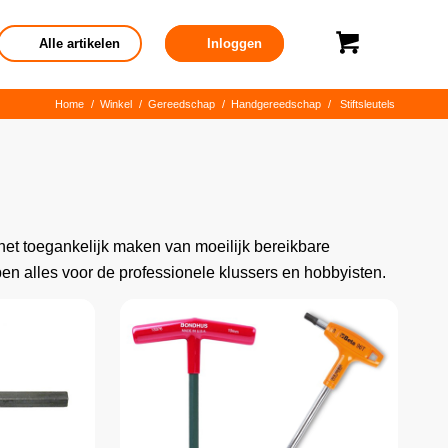
Alle artikelen
Inloggen
Home
/
Winkel
/
Gereedschap
/
Handgereedschap
/
Stiftsleutels
r het toegankelijk maken van moeilijk bereikbare
en alles voor de professionele klussers en hobbyisten.