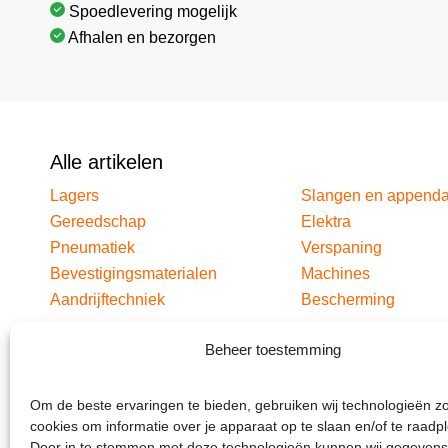
Spoedlevering mogelijk
Afhalen en bezorgen
Alle artikelen
Lagers
Slangen en append
Gereedschap
Elektra
Pneumatiek
Verspaning
Bevestigingsmaterialen
Machines
Aandrijftechniek
Bescherming
Beheer toestemming
Om de beste ervaringen te bieden, gebruiken wij technologieën z
cookies om informatie over je apparaat op te slaan en/of te raadp
Door in te stemmen met deze technologieën kunnen wij gegevens