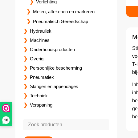
Verlichting
Meten, aftekenen en markeren
Pneumatisch Gereedschap
Hydrauliek
Me
Machines
St
Onderhoudsproducten
vo
Overig
T-
Persoonlijke bescherming
bi
Pneumatiek
In
Slangen en appendages
in
Techniek
be
Verspaning
ge
he
10