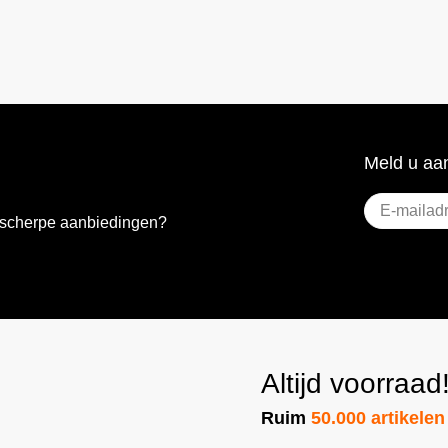
Meld u aan
E-
e scherpe aanbiedingen?
mailadres
(Vere
Altijd voorraad
Ruim
50.000 artikelen