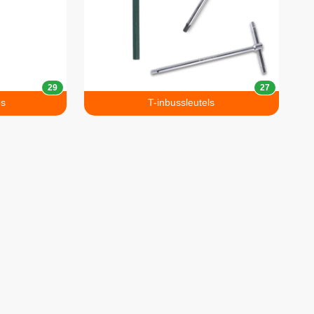
29
27
os
T-inbussleutels