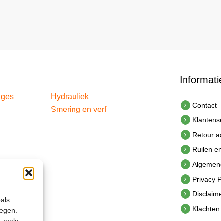
Informati
ages
Hydrauliek
Contact
Smering en verf
Klantens
Retour 
Ruilen e
Algemen
Privacy P
Disclaim
oals
Klachten
legen.
 zoals