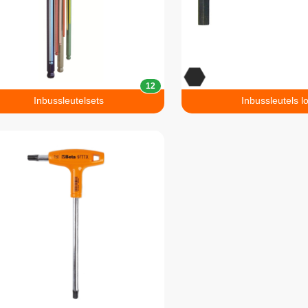
12
Inbussleutelsets
Inbussleutels l