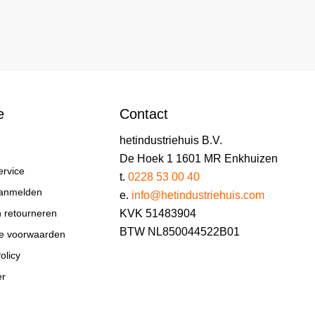
e
Contact
hetindustriehuis B.V.
De Hoek 1 1601 MR Enkhuizen
ervice
t.
0228 53 00 40
aanmelden
e.
info@hetindustriehuis.com
KVK 51483904
n retourneren
BTW NL850044522B01
e voorwaarden
olicy
er