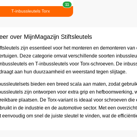
11
T-inbussleutels Torx
er over MijnMagazijn Stiftsleutels
iftsleutels zijn essentieel voor het monteren en demonteren van
ertuigen. Deze categorie omvat verschillende soorten inbussleut
inbussleutels en T-inbussleutels voor Torx-schroeven. De inbuss
jdraagt aan hun duurzaamheid en weerstand tegen slijtage.
bussleutelsets bieden een breed scala aan maten, zodat gebruiker
bussleutels zijn ontworpen voor extra grip en hefboomwerking, w
reikbare plaatsen. De Torx-variant is ideaal voor schroeven die
bruikt in de industrie en de automotive sector. Met een overzicht
t eenvoudig om snel de juiste sleutel te vinden, wat de efficië