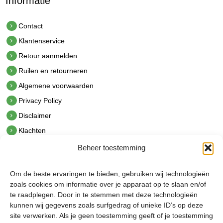
Informatie
Contact
Klantenservice
Retour aanmelden
Ruilen en retourneren
Algemene voorwaarden
Privacy Policy
Disclaimer
Klachten
Beheer toestemming
Contact
hetindustriehuis B.V.
Om de beste ervaringen te bieden, gebruiken wij technologieën
De Hoek 1 1601 MR Enkhuizen
zoals cookies om informatie over je apparaat op te slaan en/of
t.
0228 53 00 40
te raadplegen. Door in te stemmen met deze technologieën
e.
info@hetindustriehuis.com
kunnen wij gegevens zoals surfgedrag of unieke ID’s op deze
KVK 51483904
site verwerken. Als je geen toestemming geeft of je toestemming