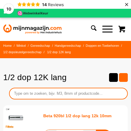
×
14
Reviews
10
Home
/
Winkel
/
Gereedschap
/
Handgereedschap
/
Doppen en Toebehoren
/
1/2 dopsleutelgereedschap
/
1/2 dop 12K lang
1/2 dop 12K lang
Beta 920bl 1/2 dop lang 12k 10mm