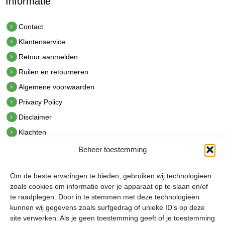
Informatie
Contact
Klantenservice
Retour aanmelden
Ruilen en retourneren
Algemene voorwaarden
Privacy Policy
Disclaimer
Klachten
Beheer toestemming
Contact
hetindustriehuis B.V.
Om de beste ervaringen te bieden, gebruiken wij technologieën
De Hoek 1 1601 MR Enkhuizen
zoals cookies om informatie over je apparaat op te slaan en/of
t.
0228 53 00 40
te raadplegen. Door in te stemmen met deze technologieën
e.
info@hetindustriehuis.com
kunnen wij gegevens zoals surfgedrag of unieke ID’s op deze
KVK 51483904
site verwerken. Als je geen toestemming geeft of je toestemming