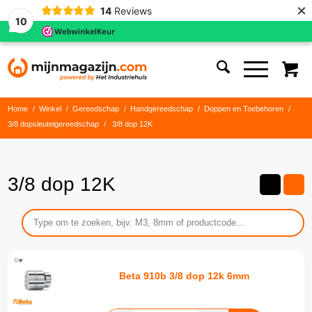
×
14
Reviews
10
Home
/
Winkel
/
Gereedschap
/
Handgereedschap
/
Doppen en Toebehoren
/
3/8 dopsleutelgereedschap
/
3/8 dop 12K
3/8 dop 12K
Beta 910b 3/8 dop 12k 6mm