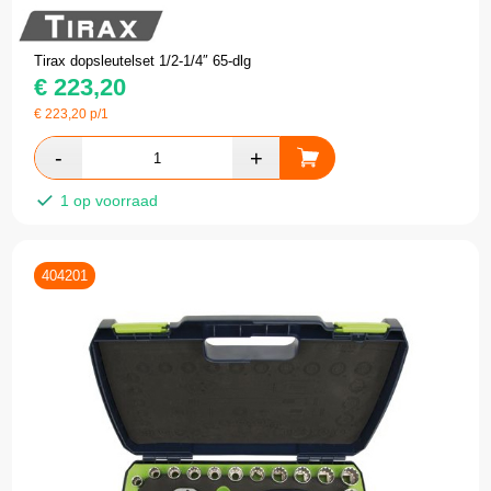
Tirax dopsleutelset 1/2-1/4″ 65-dlg
€
223,20
€
223,20
p/1
1 op voorraad
404201