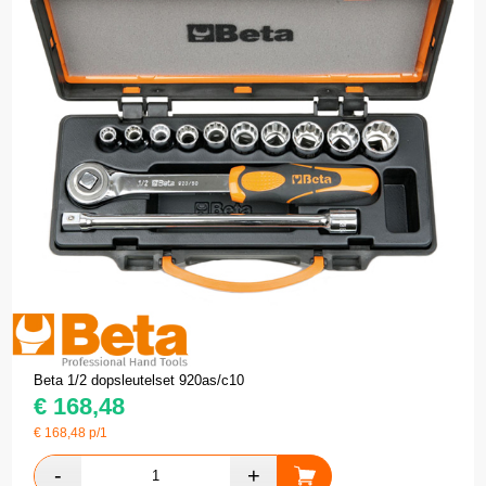
Beta 1/2 dopsleutelset 920as/c10
€
168,48
€
168,48
p/1