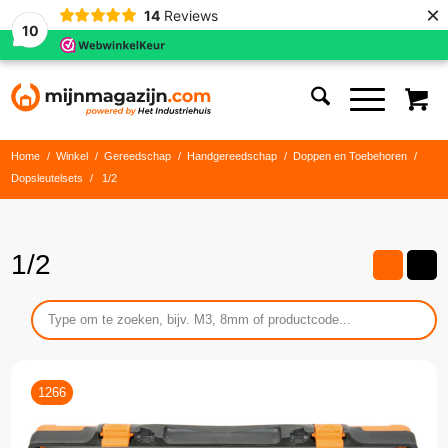
×
14
Reviews
10
Home
/
Winkel
/
Gereedschap
/
Handgereedschap
/
Doppen en Toebehoren
/
Dopsleutelsets
/
1/2
1/2
1266