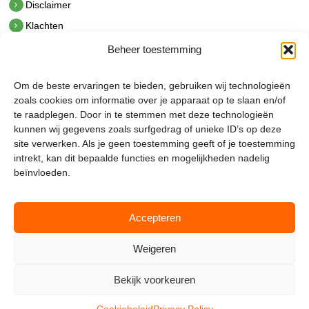
Disclaimer
Klachten
Beheer toestemming
Contact
hetindustriehuis B.V.
Om de beste ervaringen te bieden, gebruiken wij technologieën
De Hoek 1 1601 MR Enkhuizen
zoals cookies om informatie over je apparaat op te slaan en/of
t.
0228 53 00 40
te raadplegen. Door in te stemmen met deze technologieën
e.
info@hetindustriehuis.com
kunnen wij gegevens zoals surfgedrag of unieke ID’s op deze
KVK 51483904
site verwerken. Als je geen toestemming geeft of je toestemming
BTW NL850044522B01
intrekt, kan dit bepaalde functies en mogelijkheden nadelig
beïnvloeden.
Accepteren
Weigeren
Bekijk voorkeuren
Mijnmagazijn.com © 2026 |
Cookie Policy
|
Admin