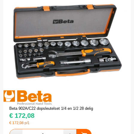
Beta 902A/C22 dopsleutelset 1/4 en 1/2 28 delig
€
172,08
€
172,08
p/1