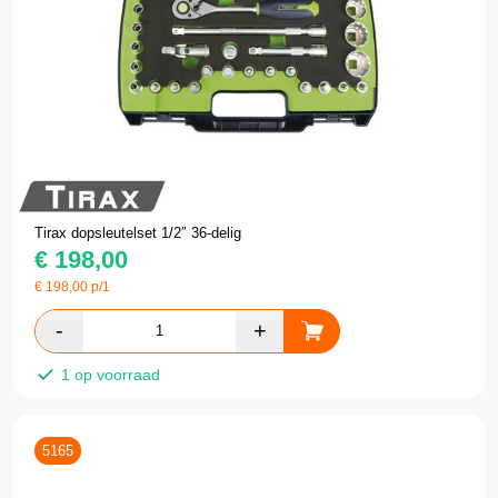
Tirax dopsleutelset 1/2″ 36-delig
€
198,00
€
198,00
p/1
1 op voorraad
5165