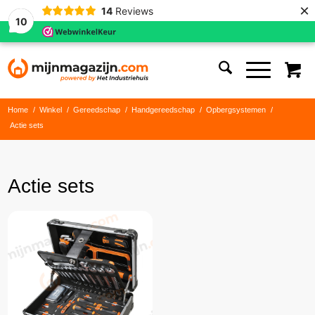
×
14
Reviews
10
Home
/
Winkel
/
Gereedschap
/
Handgereedschap
/
Opbergsystemen
/
Actie sets
Actie sets