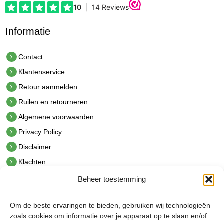
Informatie
Contact
Klantenservice
Retour aanmelden
Ruilen en retourneren
Algemene voorwaarden
Privacy Policy
Disclaimer
Klachten
Beheer toestemming
Contact
hetindustriehuis B.V.
Om de beste ervaringen te bieden, gebruiken wij technologieën
De Hoek 1 1601 MR Enkhuizen
zoals cookies om informatie over je apparaat op te slaan en/of