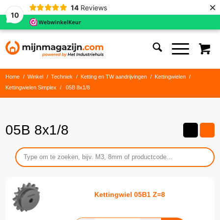
×
14
Reviews
10
Home
/
Winkel
/
Techniek
/
Ketting en TW aandrijvingen
/
Kettingwielen
/
Kettingwielen Simplex
/
05B 8x1/8
05B 8x1/8
Kettingwiel 05B1 Z=8