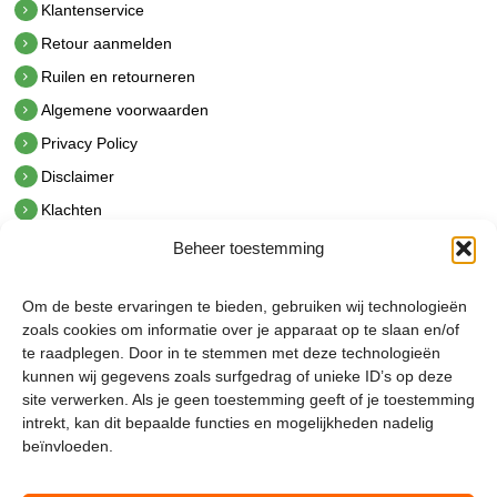
Klantenservice
Retour aanmelden
Ruilen en retourneren
Algemene voorwaarden
Privacy Policy
Disclaimer
Klachten
Beheer toestemming
Contact
hetindustriehuis B.V.
Om de beste ervaringen te bieden, gebruiken wij technologieën
De Hoek 1 1601 MR Enkhuizen
zoals cookies om informatie over je apparaat op te slaan en/of
t.
0228 53 00 40
te raadplegen. Door in te stemmen met deze technologieën
e.
info@hetindustriehuis.com
kunnen wij gegevens zoals surfgedrag of unieke ID’s op deze
KVK 51483904
site verwerken. Als je geen toestemming geeft of je toestemming
BTW NL850044522B01
intrekt, kan dit bepaalde functies en mogelijkheden nadelig
beïnvloeden.