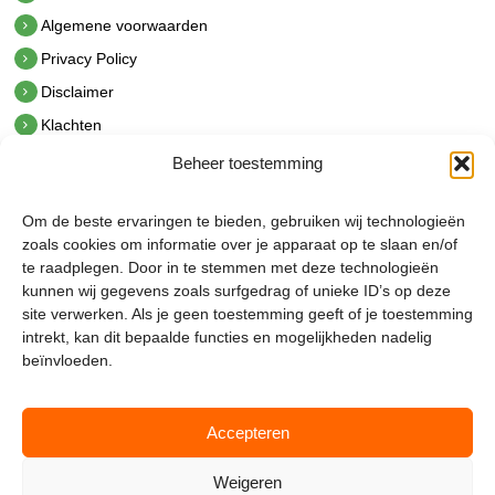
Algemene voorwaarden
Privacy Policy
Disclaimer
Klachten
Beheer toestemming
Contact
hetindustriehuis B.V.
Om de beste ervaringen te bieden, gebruiken wij technologieën
De Hoek 1 1601 MR Enkhuizen
zoals cookies om informatie over je apparaat op te slaan en/of
t.
0228 53 00 40
te raadplegen. Door in te stemmen met deze technologieën
e.
info@hetindustriehuis.com
kunnen wij gegevens zoals surfgedrag of unieke ID’s op deze
KVK 51483904
site verwerken. Als je geen toestemming geeft of je toestemming
BTW NL850044522B01
intrekt, kan dit bepaalde functies en mogelijkheden nadelig
beïnvloeden.
Accepteren
Weigeren