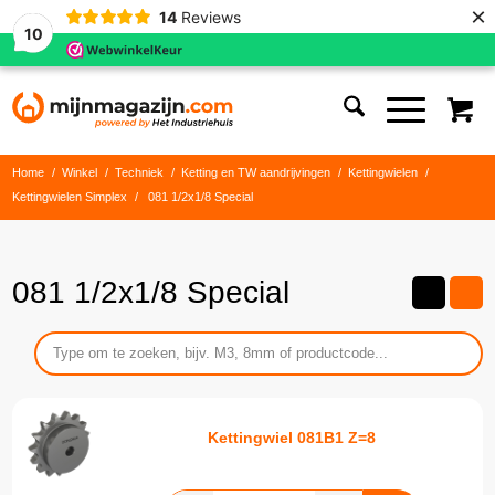
×
14
Reviews
10
Home
/
Winkel
/
Techniek
/
Ketting en TW aandrijvingen
/
Kettingwielen
/
Kettingwielen Simplex
/
081 1/2x1/8 Special
081 1/2x1/8 Special
Kettingwiel 081B1 Z=8