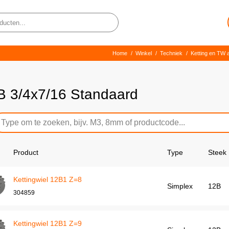
Home
/
Winkel
/
Techniek
/
Ketting en TW a
B 3/4x7/16 Standaard
Product
Type
Steek
Kettingwiel 12B1 Z=8
Simplex
12B
304859
Kettingwiel 12B1 Z=9