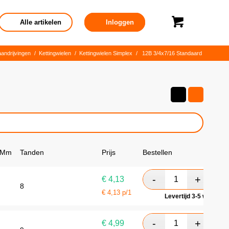
Alle artikelen
Inloggen
andrijvingen
/
Kettingwielen
/
Kettingwielen Simplex
/
12B 3/4x7/16 Standaard
 Mm
Tanden
Prijs
Bestellen
€
4,13
8
€
4,13
p/1
Levertijd 3-5 werkdag
€
4,99