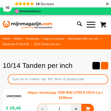
×
14
Reviews
10
Home
/
Winkel
/
Verspaning
/
Zagen en ponsen
/
Bandzagen M42 var. vert.
/
Bandmaat 27.00x0.90
/
10/14 Tanden per inch
10/14 Tanden per inch
Hepyc bandzaag 7308 M42 27X0.9 10/14 t.p.i.
1638mm
€
29,46