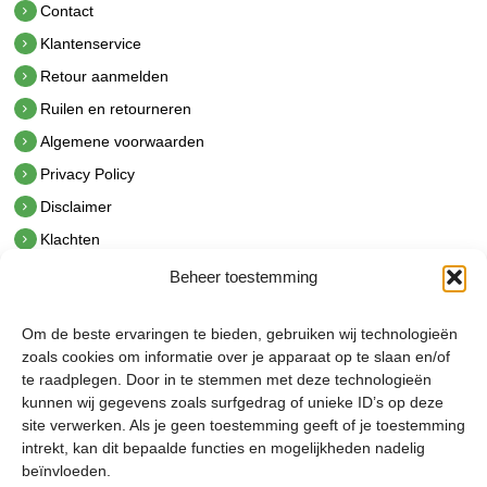
Contact
Klantenservice
Retour aanmelden
Ruilen en retourneren
Algemene voorwaarden
Privacy Policy
Disclaimer
Klachten
Beheer toestemming
Contact
hetindustriehuis B.V.
Om de beste ervaringen te bieden, gebruiken wij technologieën
De Hoek 1 1601 MR Enkhuizen
zoals cookies om informatie over je apparaat op te slaan en/of
t.
0228 53 00 40
te raadplegen. Door in te stemmen met deze technologieën
e.
info@hetindustriehuis.com
kunnen wij gegevens zoals surfgedrag of unieke ID’s op deze
KVK 51483904
site verwerken. Als je geen toestemming geeft of je toestemming
BTW NL850044522B01
intrekt, kan dit bepaalde functies en mogelijkheden nadelig
beïnvloeden.