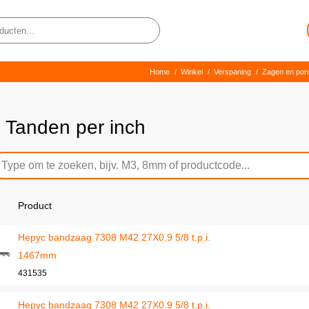
Home
/
Winkel
/
Verspaning
/
Zagen en pon
8 Tanden per inch
Product
Hepyc bandzaag 7308 M42 27X0.9 5/8 t.p.i.
1467mm
431535
Hepyc bandzaag 7308 M42 27X0.9 5/8 t.p.i.