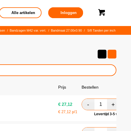
Alle artikelen
Inloggen
sen
/
Bandzagen M42 var. vert.
/
Bandmaat 27.00x0.90
/
5/8 Tanden per inch
Prijs
Bestellen
€
27,12
€
27,12
p/1
Levertijd 3-5 werkdag