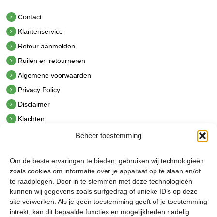
Contact
Klantenservice
Retour aanmelden
Ruilen en retourneren
Algemene voorwaarden
Privacy Policy
Disclaimer
Klachten
Beheer toestemming
Contact
hetindustriehuis B.V.
Om de beste ervaringen te bieden, gebruiken wij technologieën
De Hoek 1 1601 MR Enkhuizen
zoals cookies om informatie over je apparaat op te slaan en/of
t.
0228 53 00 40
te raadplegen. Door in te stemmen met deze technologieën
e.
info@hetindustriehuis.com
kunnen wij gegevens zoals surfgedrag of unieke ID’s op deze
KVK 51483904
site verwerken. Als je geen toestemming geeft of je toestemming
BTW NL850044522B01
intrekt, kan dit bepaalde functies en mogelijkheden nadelig