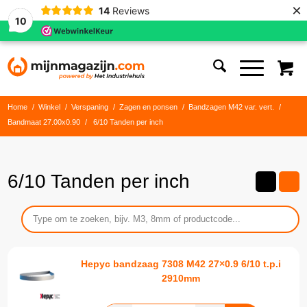
×
14
Reviews
10
Home
/
Winkel
/
Verspaning
/
Zagen en ponsen
/
Bandzagen M42 var. vert.
/
Bandmaat 27.00x0.90
/
6/10 Tanden per inch
6/10 Tanden per inch
Hepyc bandzaag 7308 M42 27×0.9 6/10 t.p.i
2910mm