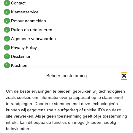
Contact
Klantenservice
Retour aanmelden
Ruilen en retourneren
Algemene voorwaarden
Privacy Policy
Disclaimer
Klachten
Beheer toestemming
Contact
hetindustriehuis B.V.
Om de beste ervaringen te bieden, gebruiken wij technologieën
De Hoek 1 1601 MR Enkhuizen
zoals cookies om informatie over je apparaat op te slaan en/of
t.
0228 53 00 40
te raadplegen. Door in te stemmen met deze technologieën
e.
info@hetindustriehuis.com
kunnen wij gegevens zoals surfgedrag of unieke ID’s op deze
KVK 51483904
site verwerken. Als je geen toestemming geeft of je toestemming
BTW NL850044522B01
intrekt, kan dit bepaalde functies en mogelijkheden nadelig
beïnvloeden.