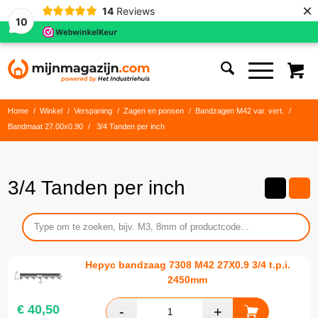
×
14
Reviews
10
Home
/
Winkel
/
Verspaning
/
Zagen en ponsen
/
Bandzagen M42 var. vert.
/
Bandmaat 27.00x0.90
/
3/4 Tanden per inch
3/4 Tanden per inch
Hepyc bandzaag 7308 M42 27X0.9 3/4 t.p.i.
2450mm
€
40,50