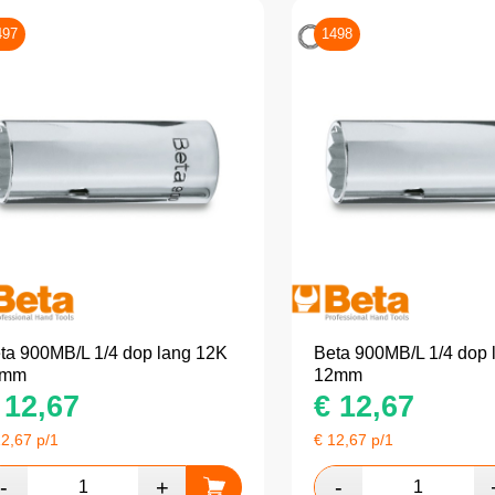
497
1498
ta 900MB/L 1/4 dop lang 12K
Beta 900MB/L 1/4 dop 
1mm
12mm
12,67
€
12,67
12,67
p/1
€
12,67
p/1