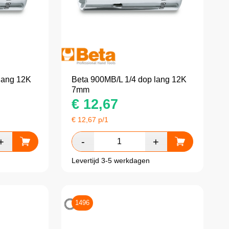
lang 12K
Beta 900MB/L 1/4 dop lang 12K
7mm
€
12,67
€
12,67
p/1
Levertijd 3-5 werkdagen
1496