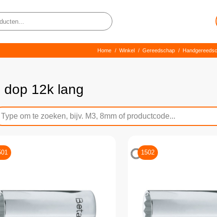
Home
/
Winkel
/
Gereedschap
/
Handgereeds
4 dop 12k lang
501
1502