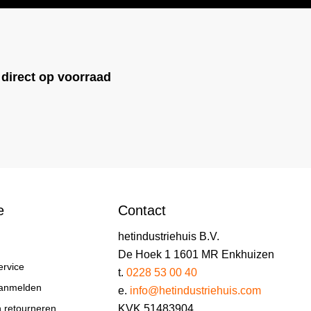
!
direct op voorraad
e
Contact
hetindustriehuis B.V.
De Hoek 1 1601 MR Enkhuizen
ervice
t.
0228 53 00 40
aanmelden
e.
info@hetindustriehuis.com
KVK 51483904
n retourneren