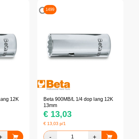
1499
lang 12K
Beta 900MB/L 1/4 dop lang 12K
13mm
€
13,03
€
13,03
p/1