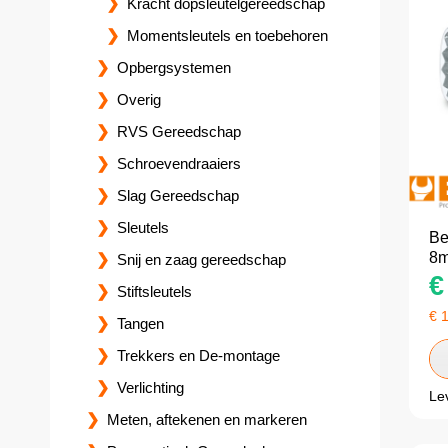
Kracht dopsleutelgereedschap
Momentsleutels en toebehoren
Opbergsystemen
Overig
RVS Gereedschap
Schroevendraaiers
Slag Gereedschap
Sleutels
Be
8
Snij en zaag gereedschap
€
Stiftsleutels
€
Tangen
Trekkers en De-montage
Verlichting
Le
Meten, aftekenen en markeren