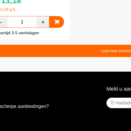
13,18
13,18
p/1
vertijd 3-5 werkdagen
Laad meer produc
Meld u aan
E-
e scherpe aanbiedingen?
mailadres
(Vereist)