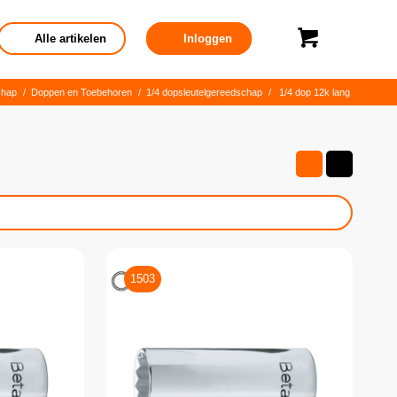
Alle artikelen
Inloggen
chap
/
Doppen en Toebehoren
/
1/4 dopsleutelgereedschap
/
1/4 dop 12k lang
1503