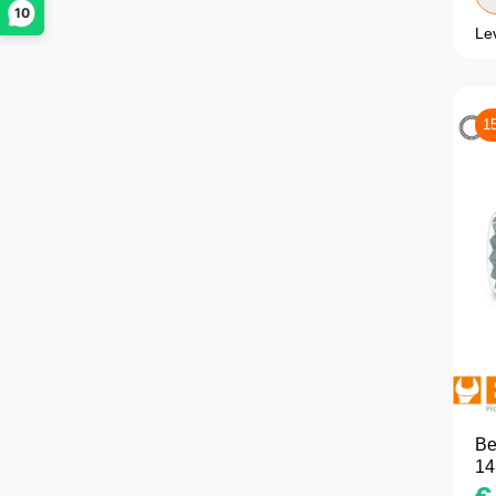
10
Le
1
Be
1