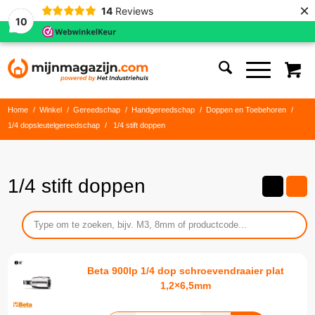
×
14
Reviews
10
Home
/
Winkel
/
Gereedschap
/
Handgereedschap
/
Doppen en Toebehoren
/
1/4 dopsleutelgereedschap
/
1/4 stift doppen
1/4 stift doppen
Beta 900lp 1/4 dop schroevendraaier plat
1,2×6,5mm