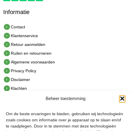
Informatie
Contact
Klantenservice
Retour aanmelden
Ruilen en retourneren
Algemene voorwaarden
Privacy Policy
Disclaimer
Klachten
Beheer toestemming
Contact
hetindustriehuis B.V.
Om de beste ervaringen te bieden, gebruiken wij technologieën
De Hoek 1 1601 MR Enkhuizen
zoals cookies om informatie over je apparaat op te slaan en/of
t.
0228 53 00 40
te raadplegen. Door in te stemmen met deze technologieën