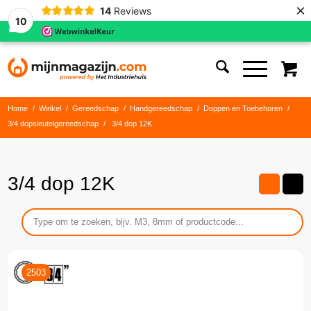
×
14
Reviews
10
Home
/
Winkel
/
Gereedschap
/
Handgereedschap
/
Doppen en Toebehoren
/
3/4 dopsleutelgereedschap
/
3/4 dop 12K
3/4 dop 12K
2503