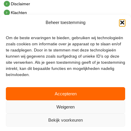
Disclaimer
Klachten
Beheer toestemming
Contact
hetindustriehuis B.V.
Om de beste ervaringen te bieden, gebruiken wij technologieën
De Hoek 1 1601 MR Enkhuizen
zoals cookies om informatie over je apparaat op te slaan en/of
t.
0228 53 00 40
te raadplegen. Door in te stemmen met deze technologieën
e.
info@hetindustriehuis.com
kunnen wij gegevens zoals surfgedrag of unieke ID’s op deze
KVK 51483904
site verwerken. Als je geen toestemming geeft of je toestemming
BTW NL850044522B01
intrekt, kan dit bepaalde functies en mogelijkheden nadelig
beïnvloeden.
Accepteren
Weigeren
Bekijk voorkeuren
Mijnmagazijn.com © 2026 |
Cookie Policy
|
Admin