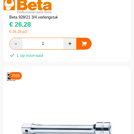
Beta 928/21 3/4 verlengstuk
€
26,28
€
26,28
p/1
1 op voorraad
2568