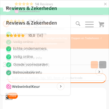
×
14
Reviews
10
Home
/
Winkel
/
Gereedschap
/
Handgereedschap
/
Doppen en Toebehoren
/
3/4 dopsleutelgereedschap
/
3/4 toebehoren
3/4 toebehoren
2569