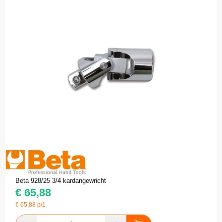
Beta 928/25 3/4 kardangewricht
€
65,88
€
65,88
p/1