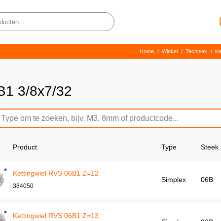
Home
/
Winkel
/
Techniek
/
Ke
B1 3/8x7/32
Product
Type
Steek
Kettingwiel RVS 06B1 Z=12
Simplex
06B
384050
Kettingwiel RVS 06B1 Z=13