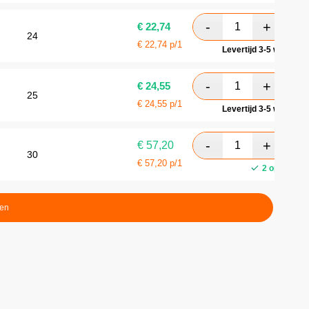
€
22,74
24
€
22,74
p/1
Levertijd 3-5 werkdag
€
24,55
25
€
24,55
p/1
Levertijd 3-5 werkdag
€
57,20
30
€
57,20
p/1
2 op voorra
ten