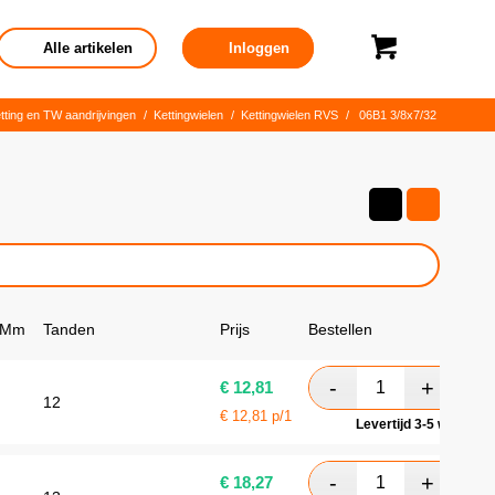
Alle artikelen
Inloggen
tting en TW aandrijvingen
/
Kettingwielen
/
Kettingwielen RVS
/
06B1 3/8x7/32
 Mm
Tanden
Prijs
Bestellen
€
12,81
12
€
12,81
p/1
Levertijd 3-5 werkdag
€
18,27