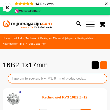
×
14
Reviews
10
Home
/
Winkel
/
Techniek
/
Ketting en TW aandrijvingen
/
Kettingwielen
/
Kettingwielen RVS
/
16B2 1x17mm
16B2 1x17mm
Kettingwiel RVS 16B2 Z=12