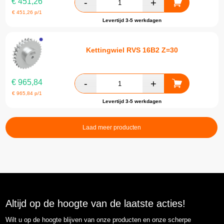
€
451,26
€
451,26
p/1
Levertijd 3-5 werkdagen
Kettingwiel RVS 16B2 Z=30
€
965,84
€
965,84
p/1
Levertijd 3-5 werkdagen
Laad meer producten
Altijd op de hoogte van de laatste acties!
Wilt u op de hoogte blijven van onze producten en onze scherpe