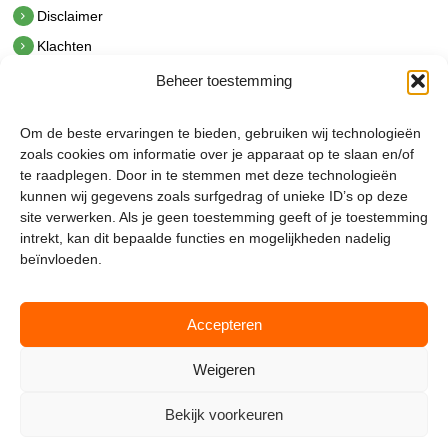
Disclaimer
Klachten
Beheer toestemming
Contact
hetindustriehuis B.V.
Om de beste ervaringen te bieden, gebruiken wij technologieën
De Hoek 1 1601 MR Enkhuizen
zoals cookies om informatie over je apparaat op te slaan en/of
t.
0228 53 00 40
te raadplegen. Door in te stemmen met deze technologieën
e.
info@hetindustriehuis.com
kunnen wij gegevens zoals surfgedrag of unieke ID’s op deze
KVK 51483904
site verwerken. Als je geen toestemming geeft of je toestemming
BTW NL850044522B01
intrekt, kan dit bepaalde functies en mogelijkheden nadelig
beïnvloeden.
Accepteren
Weigeren
Bekijk voorkeuren
Mijnmagazijn.com © 2026 |
Cookie Policy
|
Admin