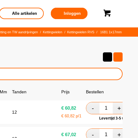
Alle artikelen
Inloggen
tting en TW aandrijvingen
/
Kettingwielen
/
Kettingwielen RVS
/
16B1 1x17mm
 Mm
Tanden
Prijs
Bestellen
€
60,82
12
€
60,82
p/1
Levertijd 3-5 werkdag
€
67,02