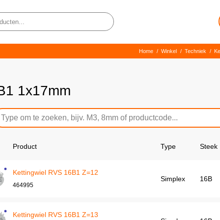
Home
/
Winkel
/
Techniek
/
Ke
B1 1x17mm
Product
Type
Steek
Kettingwiel RVS 16B1 Z=12
Simplex
16B
464995
Kettingwiel RVS 16B1 Z=13