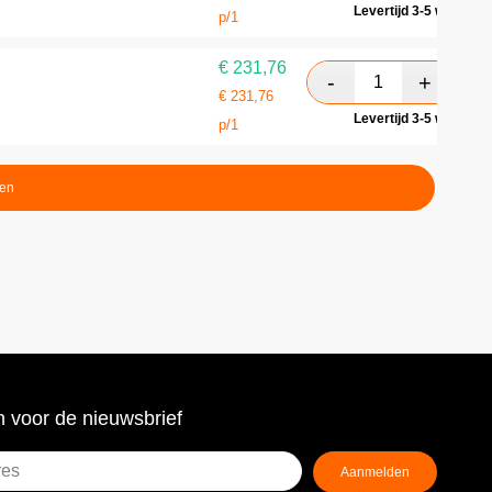
Levertijd 3-5 werkdag
p/1
€
231,76
€
231,76
Levertijd 3-5 werkdag
p/1
ten
 voor de nieuwsbrief
Aanmelden