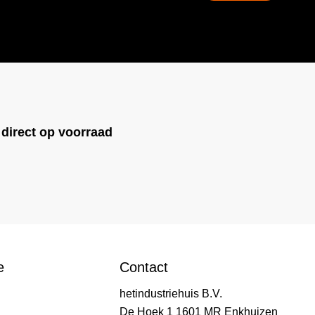
ist)
!
direct op voorraad
e
Contact
hetindustriehuis B.V.
De Hoek 1 1601 MR Enkhuizen