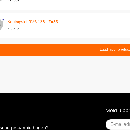
464994
Kettingwiel RVS 12B1 Z=35
468464
Laad meer produc
Meld u aan
E-
e scherpe aanbiedingen?