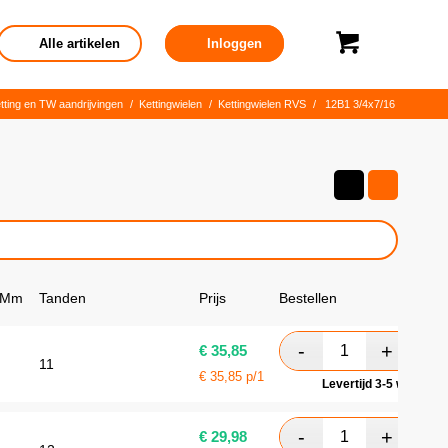
Alle artikelen
Inloggen
tting en TW aandrijvingen
/
Kettingwielen
/
Kettingwielen RVS
/
12B1 3/4x7/16
 Mm
Tanden
Prijs
Bestellen
€
35,85
11
€
35,85
p/1
Levertijd 3-5 werkdag
€
29,98