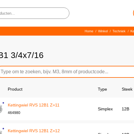
Home
/
Winkel
/
Techniek
/
Ke
B1 3/4x7/16
Product
Type
Steek
Kettingwiel RVS 12B1 Z=11
Simplex
12B
464980
Kettingwiel RVS 12B1 Z=12