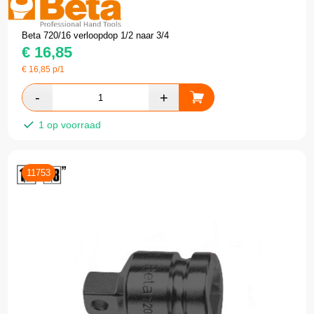
Beta 720/16 verloopdop 1/2 naar 3/4
€
16,85
€
16,85
p/1
1 op voorraad
11753