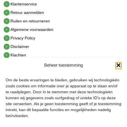
Klantenservice
Retour aanmelden
Ruilen en retourneren
Algemene voorwaarden
Privacy Policy
Disclaimer
Klachten
Beheer toestemming
Contact
hetindustriehuis B.V.
Om de beste ervaringen te bieden, gebruiken wij technologieën
De Hoek 1 1601 MR Enkhuizen
zoals cookies om informatie over je apparaat op te slaan en/of
t.
0228 53 00 40
te raadplegen. Door in te stemmen met deze technologieën
e.
info@hetindustriehuis.com
kunnen wij gegevens zoals surfgedrag of unieke ID’s op deze
KVK 51483904
site verwerken. Als je geen toestemming geeft of je toestemming
BTW NL850044522B01
intrekt, kan dit bepaalde functies en mogelijkheden nadelig
beïnvloeden.