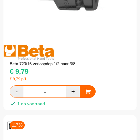
Beta 720/15 verloopdop 1/2 naar 3/8
€
9,79
€
9,79
p/1
1 op voorraad
11738