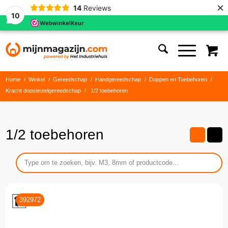
×
14
Reviews
10
Home
/
Winkel
/
Gereedschap
/
Handgereedschap
/
Doppen en Toebehoren
/
Kracht dopsleutelgereedschap
/
1/2 toebehoren
1/2 toebehoren
392972