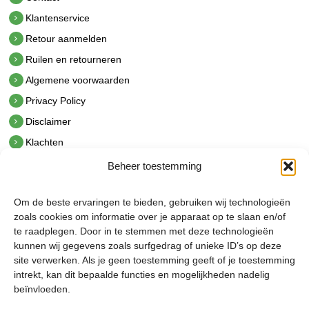
Klantenservice
Retour aanmelden
Ruilen en retourneren
Algemene voorwaarden
Privacy Policy
Disclaimer
Klachten
Beheer toestemming
Contact
hetindustriehuis B.V.
Om de beste ervaringen te bieden, gebruiken wij technologieën
De Hoek 1 1601 MR Enkhuizen
zoals cookies om informatie over je apparaat op te slaan en/of
t.
0228 53 00 40
te raadplegen. Door in te stemmen met deze technologieën
e.
info@hetindustriehuis.com
kunnen wij gegevens zoals surfgedrag of unieke ID’s op deze
KVK 51483904
site verwerken. Als je geen toestemming geeft of je toestemming
BTW NL850044522B01
intrekt, kan dit bepaalde functies en mogelijkheden nadelig
beïnvloeden.