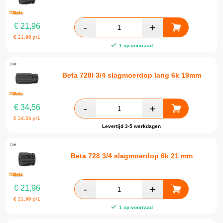
€
21,96
€
21,96
p/1
1 op voorraad
Beta 728l 3/4 slagmoerdop lang 6k 19mm
€
34,56
€
34,56
p/1
Levertijd 3-5 werkdagen
Beta 728 3/4 slagmoerdop 6k 21 mm
€
21,96
€
21,96
p/1
1 op voorraad