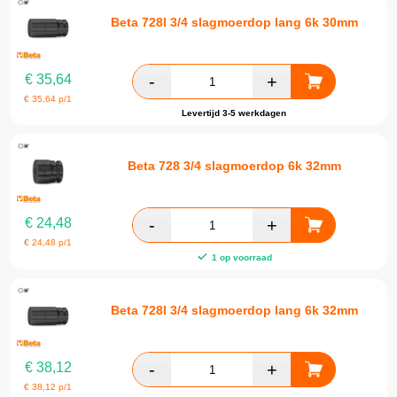
Beta 728l 3/4 slagmoerdop lang 6k 30mm
€
35,64
€
35,64
p/1
Levertijd 3-5 werkdagen
Beta 728 3/4 slagmoerdop 6k 32mm
€
24,48
€
24,48
p/1
1 op voorraad
Beta 728l 3/4 slagmoerdop lang 6k 32mm
€
38,12
€
38,12
p/1