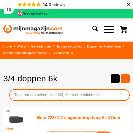
×
14
Reviews
10
Home
/
Winkel
/
Gereedschap
/
Handgereedschap
/
Doppen en Toebehoren
/
Kracht dopsleutelgereedschap
/
3/4 doppen 6k
3/4 doppen 6k
Beta 728l 1/2 slagmoerdop lang 6k 17mm