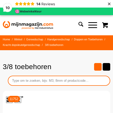
×
14
Reviews
10
Home
/
Winkel
/
Gereedschap
/
Handgereedschap
/
Doppen en Toebehoren
/
Kracht dopsleutelgereedschap
/
3/8 toebehoren
3/8 toebehoren
11752