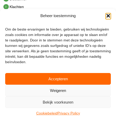
Klachten
Beheer toestemming
Contact
hetindustriehuis B.V.
Om de beste ervaringen te bieden, gebruiken wij technologieën
De Hoek 1 1601 MR Enkhuizen
zoals cookies om informatie over je apparaat op te slaan en/of
t.
0228 53 00 40
te raadplegen. Door in te stemmen met deze technologieën
e.
info@hetindustriehuis.com
kunnen wij gegevens zoals surfgedrag of unieke ID’s op deze
KVK 51483904
site verwerken. Als je geen toestemming geeft of je toestemming
BTW NL850044522B01
intrekt, kan dit bepaalde functies en mogelijkheden nadelig
beïnvloeden.
Accepteren
Weigeren
Bekijk voorkeuren
Mijnmagazijn.com © 2026 |
Cookie Policy
|
Admin
Cookiebeleid
Privacy Policy